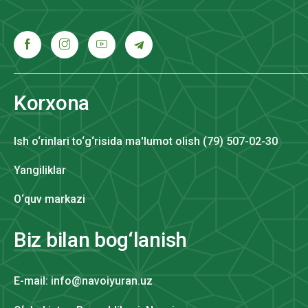
Korxona
Ish o‘rinlari to‘g‘risida ma'lumot olish (79) 507-02-30
Yangiliklar
O‘quv markazi
Biz bilan bog‘lanish
E-mail: info@navoiyuran.uz