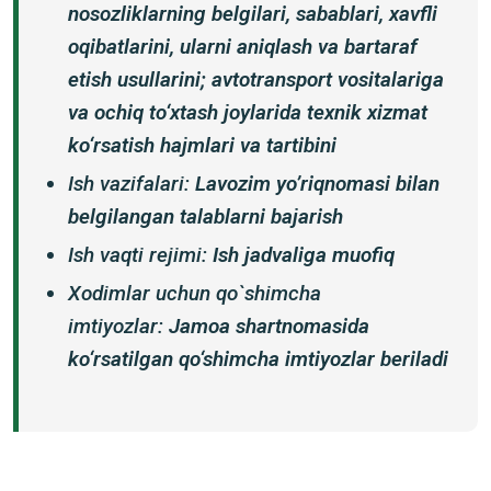
nosozliklarning belgilari, sabablari, xavfli
oqibatlarini, ularni aniqlash va bartaraf
etish usullarini; avtotransport vositalariga
va ochiq to‘xtash joylarida texnik xizmat
ko‘rsatish hajmlari va tartibini
Ish vazifalari:
Lavozim yoʼriqnomasi bilan
belgilangan talablarni bajarish
Ish vaqti rejimi:
Ish jadvaliga muofiq
Xodimlar uchun qo`shimcha
imtiyozlar:
Jamoa shartnomasida
ko‘rsatilgan qo‘shimcha imtiyozlar beriladi