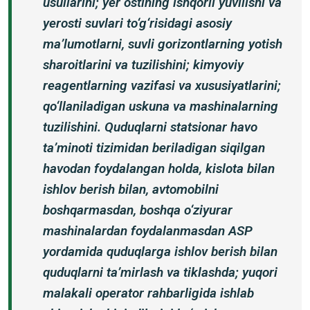
usullarini; yer ostining ishqorli yuvilishi va
yerosti suvlari to‘g‘risidagi asosiy
ma’lumotlarni, suvli gorizontlarning yotish
sharoitlarini va tuzilishini; kimyoviy
reagentlarning vazifasi va xususiyatlarini;
qo‘llaniladigan uskuna va mashinalarning
tuzilishini. Quduqlarni statsionar havo
ta’minoti tizimidan beriladigan siqilgan
havodan foydalangan holda, kislota bilan
ishlov berish bilan, avtomobilni
boshqarmasdan, boshqa o‘ziyurar
mashinalardan foydalanmasdan ASP
yordamida quduqlarga ishlov berish bilan
quduqlarni ta’mirlash va tiklashda; yuqori
malakali operator rahbarligida ishlab