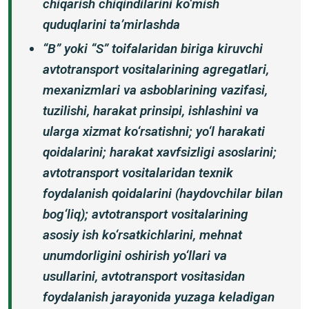
chiqarish chiqindilarini ko‘mish
quduqlarini ta’mirlashda
“B” yoki “S” toifalaridan biriga kiruvchi
avtotransport vositalarining agregatlari,
mexanizmlari va asboblarining vazifasi,
tuzilishi, harakat prinsipi, ishlashini va
ularga xizmat ko‘rsatishni; yo‘l harakati
qoidalarini; harakat xavfsizligi asoslarini;
avtotransport vositalaridan texnik
foydalanish qoidalarini (haydovchilar bilan
bog‘liq); avtotransport vositalarining
asosiy ish ko‘rsatkichlarini, mehnat
unumdorligini oshirish yo‘llari va
usullarini, avtotransport vositasidan
foydalanish jarayonida yuzaga keladigan