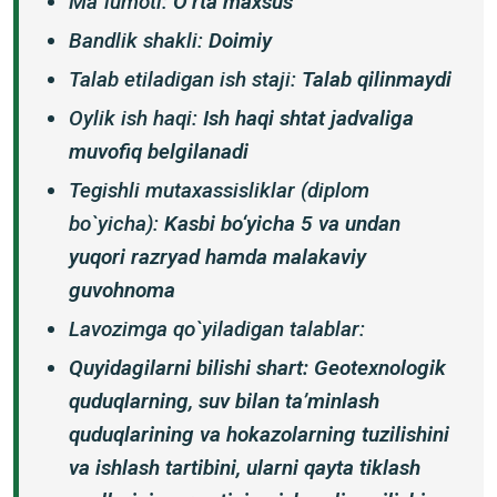
Ma`lumoti:
O‘rta maxsus
Bandlik shakli:
Doimiy
Talab etiladigan ish staji:
Talab qilinmaydi
Oylik ish haqi:
Ish haqi shtat jadvaliga
muvofiq belgilanadi
Tegishli mutaxassisliklar (diplom
bo`yicha):
Kasbi bo‘yicha 5 va undan
yuqori razryad hamda malakaviy
guvohnoma
Lavozimga qo`yiladigan talablar:
Quyidagilarni bilishi shart: Geotexnologik
quduqlarning, suv bilan ta’minlash
quduqlarining va hokazolarning tuzilishini
va ishlash tartibini, ularni qayta tiklash