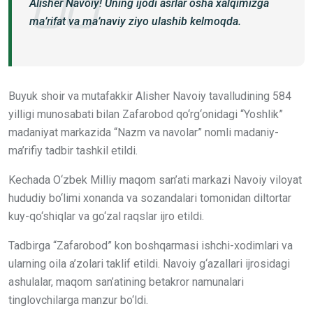
Alisher Navoiy! Uning ijodi asrlar osha xalqimizga
ma’rifat va ma’naviy ziyo ulashib kelmoqda.
Buyuk shoir va mutafakkir Alisher Navoiy tavalludining 584
yilligi munosabati bilan Zafarobod qo‘rg‘onidagi “Yoshlik”
madaniyat markazida “Nazm va navolar” nomli madaniy-
ma’rifiy tadbir tashkil etildi.
Kechada O‘zbek Milliy maqom san’ati markazi Navoiy viloyat
hududiy bo‘limi xonanda va sozandalari tomonidan diltortar
kuy-qo‘shiqlar va go‘zal raqslar ijro etildi.
Tadbirga “Zafarobod” kon boshqarmasi ishchi-xodimlari va
ularning oila a’zolari taklif etildi. Navoiy g‘azallari ijrosidagi
ashulalar, maqom san’atining betakror namunalari
tinglovchilarga manzur bo‘ldi.