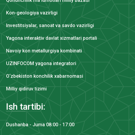
Qonunchilik ma'lumotlari milliy bazasi
Kon-geologiya vazirligi
Investitsiyalar, sanoat va savdo vazirligi
Yagona interaktiv davlat xizmatlari portali
Navoiy kon metallurgiya kombinati
UZINFOCOM yagona integratori
O‘zbekiston konchilik xabarnomasi
Milliy qidiruv tizimi
Ish tartibi:
Dushanba - Juma 08:00 - 17:00