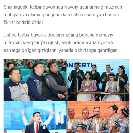
Shuningdek, tadbir davomida Navoiy asarlarining mazmun-
mohiyati va ularning bugungi kun uchun ahamiyati haqida
fikrlar bildirib o‘tildi.
Ushbu tadbir buyuk ajdodlarimizning bebaho ma’naviy
merosini keng targ‘ib qilish, aholi orasida adabiyot va
san’atga bo‘lgan qiziqishni yanada oshirishga qaratilgan.