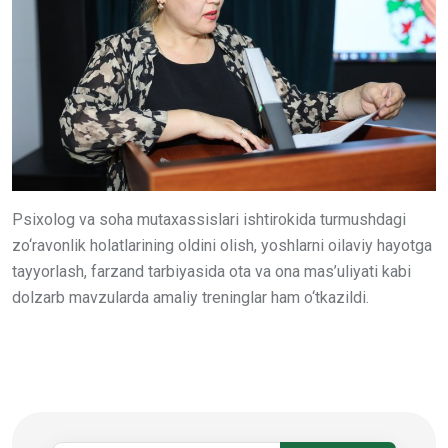
Psixolog va soha mutaxassislari ishtirokida turmushdagi
zo‘ravonlik holatlarining oldini olish, yoshlarni oilaviy hayotga
tayyorlash, farzand tarbiyasida ota va ona mas’uliyati kabi
dolzarb mavzularda amaliy treninglar ham o‘tkazildi.