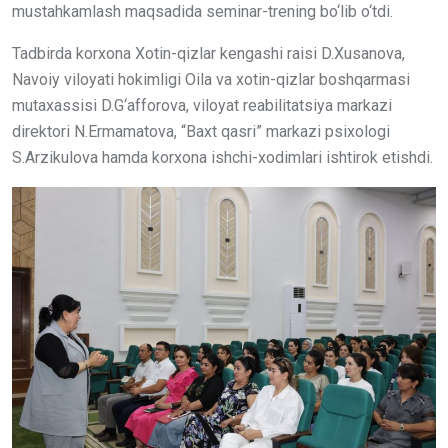
mustahkamlash maqsadida seminar-trening bo‘lib o‘tdi.
Tadbirda korxona Xotin-qizlar kengashi raisi D.Xusanova,
Navoiy viloyati hokimligi Oila va xotin-qizlar boshqarmasi
mutaxassisi D.G‘afforova, viloyat reabilitatsiya markazi
direktori N.Ermamatova, “Baxt qasri” markazi psixologi
S.Arzikulova hamda korxona ishchi-xodimlari ishtirok etishdi.