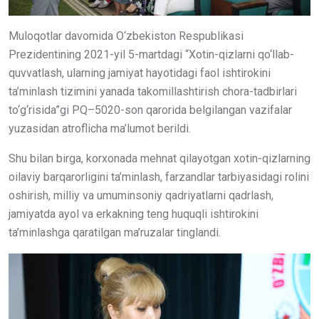
Muloqotlar davomida O‘zbekiston Respublikasi
Prezidentining 2021-yil 5-martdagi “Xotin-qizlarni qo‘llab-
quvvatlash, ularning jamiyat hayotidagi faol ishtirokini
ta’minlash tizimini yanada takomillashtirish chora-tadbirlari
to‘g‘risida”gi PQ–5020-son qarorida belgilangan vazifalar
yuzasidan atroflicha ma’lumot berildi.
Shu bilan birga, korxonada mehnat qilayotgan xotin-qizlarning
oilaviy barqarorligini ta’minlash, farzandlar tarbiyasidagi rolini
oshirish, milliy va umuminsoniy qadriyatlarni qadrlash,
jamiyatda ayol va erkakning teng huquqli ishtirokini
ta’minlashga qaratilgan ma’ruzalar tinglandi.