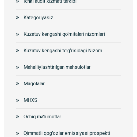
Ichki audit xizmati tarkibi
Kategoriyasiz
Kuzatuv kengashi qo‘mitalari nizomlari
Kuzatuv kengashi to‘g‘risidagi Nizom
Mahalliylashtirilgan mahsulotlar
Maqolalar
MHXS
Ochiq ma'lumotlar
Qimmatli qog'ozlar emissiyasi prospekti