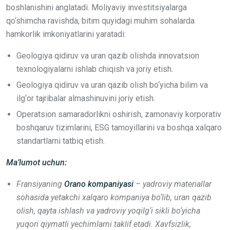
boshlanishini anglatadi. Moliyaviy investitsiyalarga
qo‘shimcha ravishda, bitim quyidagi muhim sohalarda
hamkorlik imkoniyatlarini yaratadi:
Geologiya qidiruv va uran qazib olishda innovatsion
texnologiyalarni ishlab chiqish va joriy etish.
Geologiya qidiruv va uran qazib olish bo‘yicha bilim va
ilg‘or tajribalar almashinuvini joriy etish.
Operatsion samaradorlikni oshirish, zamonaviy korporativ
boshqaruv tizimlarini, ESG tamoyillarini va boshqa xalqaro
standartlarni tatbiq etish.
Ma’lumot uchun:
Fransiyaning
Orano kompaniyasi
– yadroviy materiallar
sohasida yetakchi xalqaro kompaniya bo‘lib, uran qazib
olish, qayta ishlash va yadroviy yoqilg‘i sikli bo‘yicha
yuqori qiymatli yechimlarni taklif etadi. Xavfsizlik,