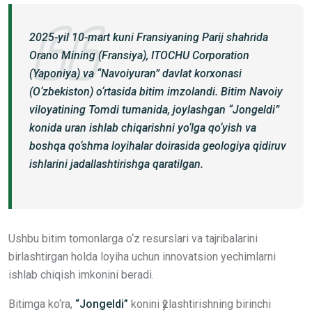
2025-yil 10-mart kuni Fransiyaning Parij shahrida
Orano Mining (Fransiya), ITOCHU Corporation
(Yaponiya) va “Navoiyuran” davlat korxonasi
(O‘zbekiston) o‘rtasida bitim imzolandi. Bitim Navoiy
viloyatining Tomdi tumanida, joylashgan “Jongeldi”
konida uran ishlab chiqarishni yo‘lga qo‘yish va
boshqa qo‘shma loyihalar doirasida geologiya qidiruv
ishlarini jadallashtirishga qaratilgan.
Ushbu bitim tomonlarga o‘z resurslari va tajribalarini
birlashtirgan holda loyiha uchun innovatsion yechimlarni
ishlab chiqish imkonini beradi.
Bitimga ko‘ra,
“Jongeldi”
konini ӯzlashtirishning birinchi