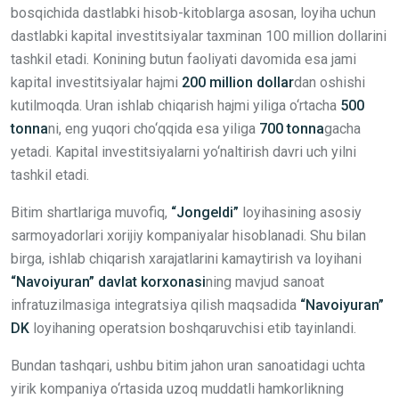
bosqichida dastlabki hisob-kitoblarga asosan, loyiha uchun
dastlabki kapital investitsiyalar taxminan 100 million dollarini
tashkil etadi. Konining butun faoliyati davomida esa jami
kapital investitsiyalar hajmi
200 million dollar
dan oshishi
kutilmoqda. Uran ishlab chiqarish hajmi yiliga o‘rtacha
500
tonna
ni, eng yuqori cho‘qqida esa yiliga
700 tonna
gacha
yetadi. Kapital investitsiyalarni yo‘naltirish davri uch yilni
tashkil etadi.
Bitim shartlariga muvofiq,
“Jongeldi”
loyihasining asosiy
sarmoyadorlari xorijiy kompaniyalar hisoblanadi. Shu bilan
birga, ishlab chiqarish xarajatlarini kamaytirish va loyihani
“Navoiyuran” davlat korxonasi
ning mavjud sanoat
infratuzilmasiga integratsiya qilish maqsadida
“Navoiyuran”
DK
loyihaning operatsion boshqaruvchisi etib tayinlandi.
Bundan tashqari, ushbu bitim jahon uran sanoatidagi uchta
yirik kompaniya o‘rtasida uzoq muddatli hamkorlikning