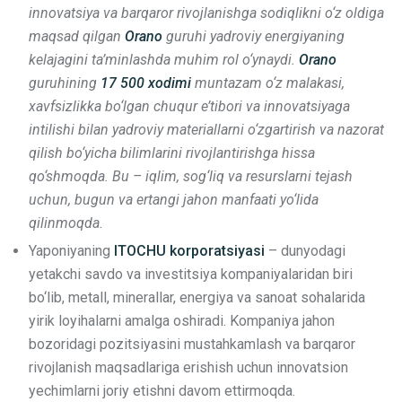
innovatsiya va barqaror rivojlanishga sodiqlikni o‘z oldiga
maqsad qilgan
Orano
guruhi yadroviy energiyaning
kelajagini ta’minlashda muhim rol o‘ynaydi.
Orano
guruhining
17 500 xodimi
muntazam o‘z malakasi,
xavfsizlikka bo‘lgan chuqur e’tibori va innovatsiyaga
intilishi bilan yadroviy materiallarni o‘zgartirish va nazorat
qilish bo‘yicha bilimlarini rivojlantirishga hissa
qo‘shmoqda. Bu – iqlim, sog‘liq va resurslarni tejash
uchun, bugun va ertangi jahon manfaati yo‘lida
qilinmoqda.
Yaponiyaning
ITOCHU korporatsiyasi
– dunyodagi
yetakchi savdo va investitsiya kompaniyalaridan biri
bo‘lib, metall, minerallar, energiya va sanoat sohalarida
yirik loyihalarni amalga oshiradi. Kompaniya jahon
bozoridagi pozitsiyasini mustahkamlash va barqaror
rivojlanish maqsadlariga erishish uchun innovatsion
yechimlarni joriy etishni davom ettirmoqda.