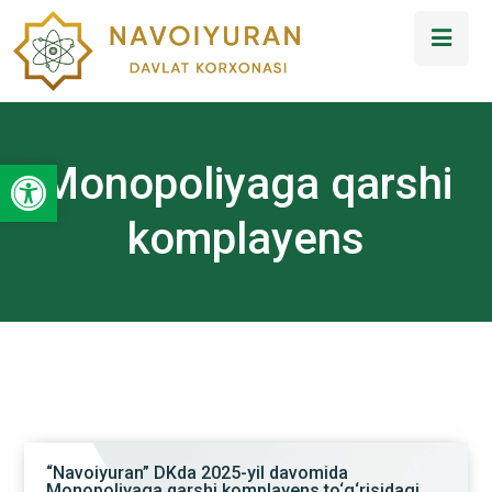
Open toolbar
Monopoliyaga qarshi
komplayens
“Navoiyuran” DKda 2025-yil davomida
Monopoliyaga qarshi komplayens to‘g‘risidagi