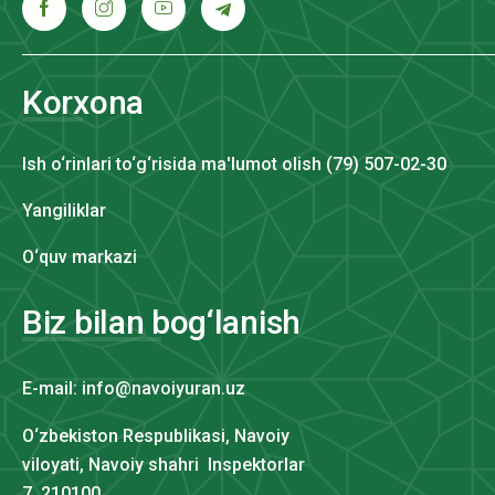
Korxona
Ish o‘rinlari to‘g‘risida ma'lumot olish (79) 507-02-30
Yangiliklar
O‘quv markazi
Biz bilan bog‘lanish
E-mail: info@navoiyuran.uz
O‘zbekiston Respublikasi, Navoiy
viloyati, Navoiy shahri Inspektorlar
7, 210100