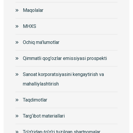
Maqolalar
MHXS
Ochiq ma'lumotlar
Qimmatli qog'ozlar emissiyasi prospekti
Sanoat korporatsiyasini kengaytirish va
mahalliylashtirish
Taqdimotlar
Targ‘ibot materiallari
To'g'ridan-to'g'ri tuzilgan shartnomalar