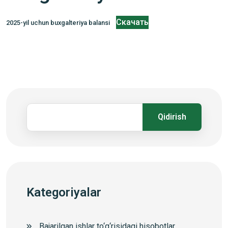
Скачать
2025-yil uchun buxgalteriya balansi
Qidirish
Kategoriyalar
Bajarilgan ishlar to‘g‘risidagi hisobotlar