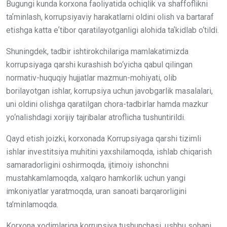
Bugungi kunda korxona faoliyatida ochiqlik va shaffoflikni
taʼminlash, korrupsiyaviy harakatlarni oldini olish va bartaraf
etishga katta eʼtibor qaratilayotganligi alohida taʼkidlab o‘tildi.
Shuningdek, tadbir ishtirokchilariga mamlakatimizda
korrupsiyaga qarshi kurashish bo‘yicha qabul qilingan
normativ-huquqiy hujjatlar mazmun-mohiyati, olib
borilayotgan ishlar, korrupsiya uchun javobgarlik masalalari,
uni oldini olishga qaratilgan chora-tadbirlar hamda mazkur
yo‘nalishdagi xorijiy tajribalar atroflicha tushuntirildi.
Qayd etish joizki, korxonada Korrupsiyaga qarshi tizimli
ishlar investitsiya muhitini yaxshilamoqda, ishlab chiqarish
samaradorligini oshirmoqda, ijtimoiy ishonchni
mustahkamlamoqda, xalqaro hamkorlik uchun yangi
imkoniyatlar yaratmoqda, uran sanoati barqarorligini
ta’minlamoqda.
Korxona xodimlariga korrupsiya tushunchasi, ushbu sohani