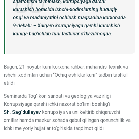
shaffoflikni taʼminlash, korrupsiyaga qarshi
kurashish borasida ishchi-xodimlarning huquqiy
ongi va madaniyatini oshirish maqsadida korxonada
9-dekabr – Xalqaro korrupsiyaga qarshi kurashish
kuniga bag‘ishlab turli tadbirlar o‘tkazilmoqda.
Bugun, 21-noyabr kuni korxona rahbar, muhandis-texnik va
ishchi-xodimlari uchun “Ochiq eshiklar kuni” tadbiri tashkil
etildi.
Seminarda Tog‘-kon sanoati va geologiya vazirligi
Korrupsiyaga qarshi ichki nazorat bo‘limi boshlig‘i
Sh. Sag‘dullayev
korrupsiya va uni keltirib chiqaruvchi
omillar hamda mazkur sohada qabul qilingan qonunchilik va
ichki meʼyoriy hujjatlar to‘g‘risida taqdimot qildi.