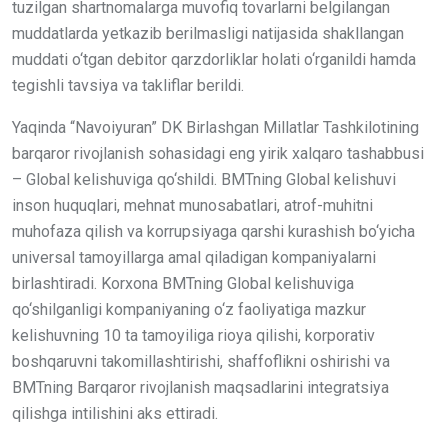
tuzilgan shartnomalarga muvofiq tovarlarni belgilangan
muddatlarda yetkazib berilmasligi natijasida shakllangan
muddati o‘tgan debitor qarzdorliklar holati o‘rganildi hamda
tegishli tavsiya va takliflar berildi.
Yaqinda “Navoiyuran” DK Birlashgan Millatlar Tashkilotining
barqaror rivojlanish sohasidagi eng yirik xalqaro tashabbusi
– Global kelishuviga qo‘shildi. BMTning Global kelishuvi
inson huquqlari, mehnat munosabatlari, atrof-muhitni
muhofaza qilish va korrupsiyaga qarshi kurashish bo‘yicha
universal tamoyillarga amal qiladigan kompaniyalarni
birlashtiradi. Korxona BMTning Global kelishuviga
qo‘shilganligi kompaniyaning o‘z faoliyatiga mazkur
kelishuvning 10 ta tamoyiliga rioya qilishi, korporativ
boshqaruvni takomillashtirishi, shaffoflikni oshirishi va
BMTning Barqaror rivojlanish maqsadlarini integratsiya
qilishga intilishini aks ettiradi.