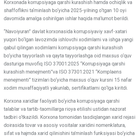
Korxonada korrupsiyaga qarshi kurashish hamda ochiqlik va
shaffoflikni taʼminlash bo‘yicha 2025-yilning o‘tgan 10 oyi
davomida amalga oshirilgan ishlar haqida ma’lumot berildi.
“Navoiyuran” davlat korxonasida korrupsiyaviy xavf-xatari
yuqori bo‘lgan lavozimda ishlovchi xodimlarni va ishga yangi
qabul qilingan xodimlarni korrupsiyaga qarshi kurashish
bo‘yicha tayyorlash va qayta tayyorlashga oid maxsus o‘quv
dasturiga muvofiq ISO 37001:2025 “Korrupsiyaga qarshi
kurashish menejmenti”va ISO 37301:2021 “Komplaens
menejmenti” tizimlari bo‘yicha maxsus o‘quv kursni 15 nafar
xodim muvaffaqiyatli yakunlab, sertifikatlarni qo‘lga kiritdi.
Korxona xaridlar faoliyati bo‘yicha korrupsiyaga qarshi
talablar va tartib-taomillarga rioya etilishi ustidan nazorat
tadbiri o‘tkazildi. Korxona tomonidan tasdiqlangan xarid rejasi
doirasida tovar va asosiy vositalar xaridini nomenklatura,
sifat va hajmda xarid qilinishini ta’minlash funksiyasi bo‘yicha