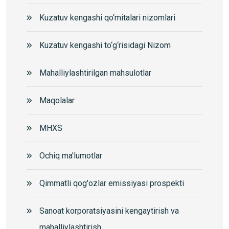
Kuzatuv kengashi qo‘mitalari nizomlari
Kuzatuv kengashi to‘g‘risidagi Nizom
Mahalliylashtirilgan mahsulotlar
Maqolalar
MHXS
Ochiq ma'lumotlar
Qimmatli qog'ozlar emissiyasi prospekti
Sanoat korporatsiyasini kengaytirish va
mahalliylashtirish