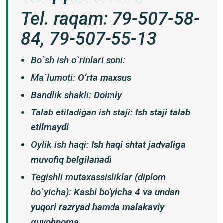
Tel. raqam: 79-507-58-
84, 79-507-55-13
Bo`sh ish o`rinlari soni:
Ma`lumoti:
O‘rta maxsus
Bandlik shakli:
Doimiy
Talab etiladigan ish staji:
Ish staji talab
etilmaydi
Oylik ish haqi:
Ish haqi shtat jadvaliga
muvofiq belgilanadi
Tegishli mutaxassisliklar (diplom
bo`yicha):
Kasbi bo‘yicha 4 va undan
yuqori razryad hamda malakaviy
guvohnoma