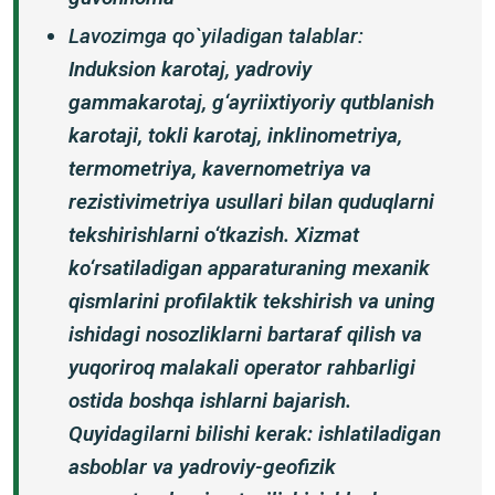
Lavozimga qo`yiladigan talablar:
Induksion karotaj, yadroviy
gammakarotaj, g‘ayriixtiyoriy qutblanish
karotaji, tokli karotaj, inklinometriya,
termometriya, kavernometriya va
rezistivimetriya usullari bilan quduqlarni
tekshirishlarni o‘tkazish. Xizmat
ko‘rsatiladigan apparaturaning mexanik
qismlarini profilaktik tekshirish va uning
ishidagi nosozliklarni bartaraf qilish va
yuqoriroq malakali operator rahbarligi
ostida boshqa ishlarni bajarish.
Quyidagilarni bilishi kerak: ishlatiladigan
asboblar va yadroviy-geofizik