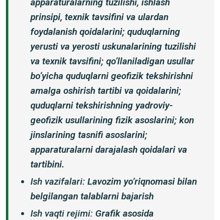
apparaturalarning tuzilishi, ishlash
prinsipi, texnik tavsifini va ulardan
foydalanish qoidalarini; quduqlarning
yerusti va yerosti uskunalarining tuzilishi
va texnik tavsifini; qo‘llaniladigan usullar
bo‘yicha quduqlarni geofizik tekshirishni
amalga oshirish tartibi va qoidalarini;
quduqlarni tekshirishning yadroviy-
geofizik usullarining fizik asoslarini; kon
jinslarining tasnifi asoslarini;
apparaturalarni darajalash qoidalari va
tartibini.
Ish vazifalari:
Lavozim yoʼriqnomasi bilan
belgilangan talablarni bajarish
Ish vaqti rejimi:
Grafik asosida