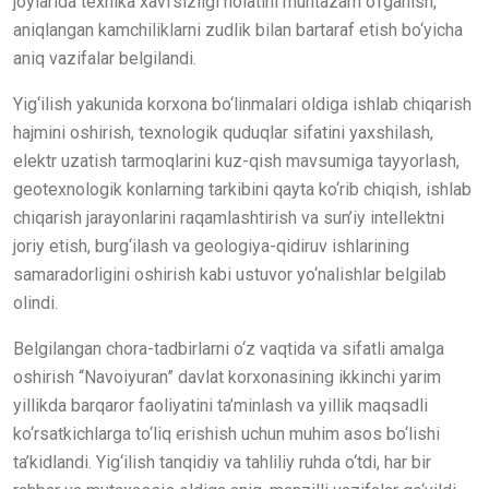
joylarida texnika xavfsizligi holatini muntazam o‘rganish,
aniqlangan kamchiliklarni zudlik bilan bartaraf etish bo‘yicha
aniq vazifalar belgilandi.
Yig‘ilish yakunida korxona bo‘linmalari oldiga ishlab chiqarish
hajmini oshirish, texnologik quduqlar sifatini yaxshilash,
elektr uzatish tarmoqlarini kuz-qish mavsumiga tayyorlash,
geotexnologik konlarning tarkibini qayta ko‘rib chiqish, ishlab
chiqarish jarayonlarini raqamlashtirish va sun’iy intellektni
joriy etish, burg‘ilash va geologiya-qidiruv ishlarining
samaradorligini oshirish kabi ustuvor yo‘nalishlar belgilab
olindi.
Belgilangan chora-tadbirlarni o‘z vaqtida va sifatli amalga
oshirish “Navoiyuran” davlat korxonasining ikkinchi yarim
yillikda barqaror faoliyatini ta’minlash va yillik maqsadli
ko‘rsatkichlarga to‘liq erishish uchun muhim asos bo‘lishi
ta’kidlandi. Yig‘ilish tanqidiy va tahliliy ruhda o‘tdi, har bir