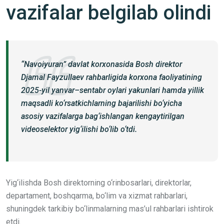
vazifalar belgilab olindi
“Navoiyuran” davlat korxonasida Bosh direktor
Djamal Fayzullaev rahbarligida korxona faoliyatining
2025-yil yanvar–sentabr oylari yakunlari hamda yillik
maqsadli ko‘rsatkichlarning bajarilishi bo‘yicha
asosiy vazifalarga bag‘ishlangan kengaytirilgan
videoselektor yig‘ilishi bo‘lib o‘tdi.
Yig‘ilishda Bosh direktorning o‘rinbosarlari, direktorlar,
departament, boshqarma, bo‘lim va xizmat rahbarlari,
shuningdek tarkibiy bo‘linmalarning mas’ul rahbarlari ishtirok
etdi.