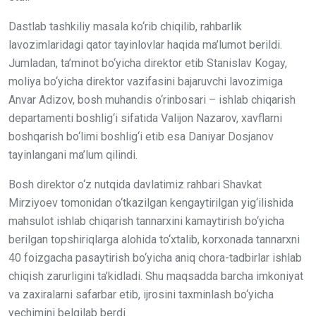
Dastlab tashkiliy masala ko‘rib chiqilib, rahbarlik
lavozimlaridagi qator tayinlovlar haqida ma’lumot berildi.
Jumladan, ta’minot bo‘yicha direktor etib Stanislav Kogay,
moliya bo‘yicha direktor vazifasini bajaruvchi lavozimiga
Anvar Adizov, bosh muhandis o‘rinbosari – ishlab chiqarish
departamenti boshlig‘i sifatida Valijon Nazarov, xavflarni
boshqarish bo‘limi boshlig‘i etib esa Daniyar Dosjanov
tayinlangani ma’lum qilindi.
Bosh direktor o‘z nutqida davlatimiz rahbari Shavkat
Mirziyoev tomonidan o‘tkazilgan kengaytirilgan yig‘ilishida
mahsulot ishlab chiqarish tannarxini kamaytirish bo‘yicha
berilgan topshiriqlarga alohida to‘xtalib, korxonada tannarxni
40 foizgacha pasaytirish bo‘yicha aniq chora-tadbirlar ishlab
chiqish zarurligini ta’kidladi. Shu maqsadda barcha imkoniyat
va zaxiralarni safarbar etib, ijrosini taxminlash bo‘yicha
yechimini belgilab berdi.