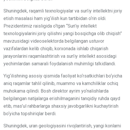
Shuningdek, raqamli texnologiyalar va sun’iy intellektni joriy
etish masalasi ham yig‘ilish kun tartibidan o‘rin oldi.
Prezidentimiz raisligida o‘tgan “Sun’iy intellekt
texnologiyalarini joriy qilishni yangi bosqichga olib chiqish”
mavzusidagi videoselektorda belgilangan ustuvor
vazifalardan kelib chiqib, korxonada ishlab chiqarish
jarayonlarini raqamlashtirish va sun’iy intellekt asosidagi
yechimlardan samarali foydalanish muhimligi ta’kidlandi.
Yig‘ilishning asosiy qismida faoliyat ko‘rsatkichlari bo‘yicha
aniq raqamlar tahlil qilinib, muammo va kamchiliklar ochiq
muhokama qilindi. Bosh direktor ayrim yo‘nalishlarda
belgilangan natijalarga erishilmaganini tanqidiy ruhda qayd
etib, mas’ul rahbarlarga shaxsiy javobgarlikni kuchaytirish
bo‘yicha topshiriqlar berdi.
Shuningdek, uran geologiyasini rivojlantirish, yangi konlarni