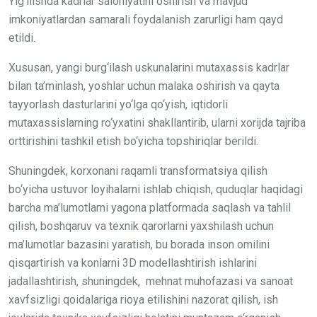
Yig‘ilishda kadrlar salohiyatini oshirish va mavjud
imkoniyatlardan samarali foydalanish zarurligi ham qayd
etildi.
Xususan, yangi burg‘ilash uskunalarini mutaxassis kadrlar
bilan ta’minlash, yoshlar uchun malaka oshirish va qayta
tayyorlash dasturlarini yo‘lga qo‘yish, iqtidorli
mutaxassislarning ro‘yxatini shakllantirib, ularni xorijda tajriba
orttirishini tashkil etish bo‘yicha topshiriqlar berildi.
Shuningdek, korxonani raqamli transformatsiya qilish
bo‘yicha ustuvor loyihalarni ishlab chiqish, quduqlar haqidagi
barcha ma’lumotlarni yagona platformada saqlash va tahlil
qilish, boshqaruv va texnik qarorlarni yaxshilash uchun
ma’lumotlar bazasini yaratish, bu borada inson omilini
qisqartirish va konlarni 3D modellashtirish ishlarini
jadallashtirish, shuningdek, mehnat muhofazasi va sanoat
xavfsizligi qoidalariga rioya etilishini nazorat qilish, ish