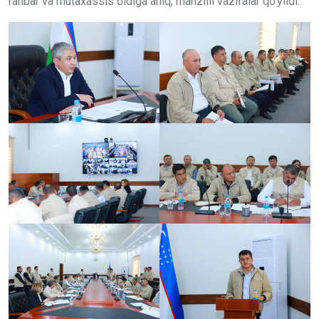
rahbar va mutaxassis oldiga aniq, manzilli vazifalar qo‘yildi.