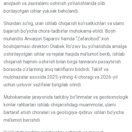
aniqlash va zaxiralarni oshirish yo‘nalishlarida olib
borilayotgan ishlar yuksak baholandi.
Shundan so‘ng, uran ishlab chiqarish ko‘rsatkichlari va ularni
bajarish bo‘yicha chora-tadbirlar muhokama etildi. Bosh
muhandis Anvarjon Saparov hamda “Zafarobod” kon
boshqarmasi direktori Otabek Ro‘ziev bu yo‘nalishda amalga
oshirilayotgan ishlar va rejalar haqida ma’lumot berib, ishlab
chiqarish hajmini oshirish bilan birga tannarxni pasaytirish
borasida o‘zlarining aniq takliflarini bildirdi. Taklif va
mulohazalar asosida 2025-yilning 4-choragi va 2026-yil
uchun ustuvor vazifalar belgilab olindi.
Muhokamalar jarayonida tarkibiy bo‘linmalar va geotexnologik
konlar rahbarlari ishlab chiqarishdagi muammolar, ularni
bartaraf etish choralari va geologiya-qidiruv ishlari bo‘yicha
ma’lumot berishdi.