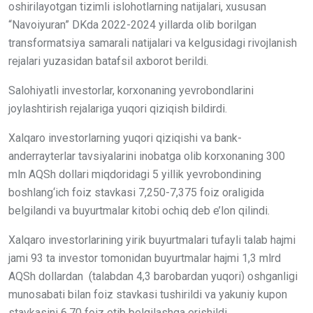
oshirilayotgan tizimli islohotlarning natijalari, xususan
“Navoiyuran” DKda 2022-2024 yillarda olib borilgan
transformatsiya samarali natijalari va kelgusidagi rivojlanish
rejalari yuzasidan batafsil axborot berildi.
Salohiyatli investorlar, korxonaning yevrobondlarini
joylashtirish rejalariga yuqori qiziqish bildirdi.
Xalqaro investorlarning yuqori qiziqishi va bank-
anderrayterlar tavsiyalarini inobatga olib korxonaning 300
mln AQSh dollari miqdoridagi 5 yillik yevrobondining
boshlang‘ich foiz stavkasi 7,250-7,375 foiz oraligida
belgilandi va buyurtmalar kitobi ochiq deb e’lon qilindi.
Xalqaro investorlarining yirik buyurtmalari tufayli talab hajmi
jami 93 ta investor tomonidan buyurtmalar hajmi 1,3 mlrd
AQSh dollardan (talabdan 4,3 barobardan yuqori) oshganligi
munosabati bilan foiz stavkasi tushirildi va yakuniy kupon
stavkasini 6,70 foiz etib belgilashga erishildi.