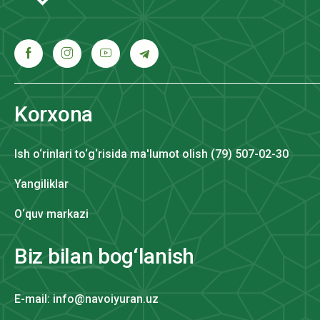
Korxona
Ish o‘rinlari to‘g‘risida ma'lumot olish (79) 507-02-30
Yangiliklar
O‘quv markazi
Biz bilan bog‘lanish
E-mail: info@navoiyuran.uz