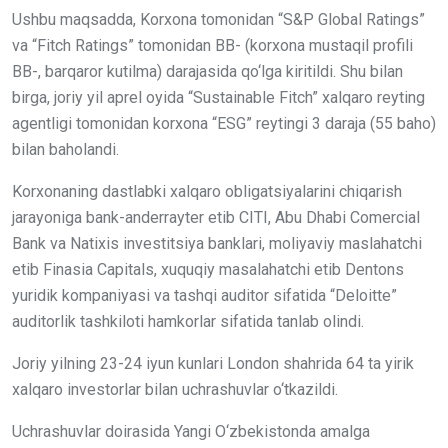
Ushbu maqsadda, Korxona tomonidan “S&P Global Ratings”
va “Fitch Ratings” tomonidan BB- (korxona mustaqil profili
BB-, barqaror kutilma) darajasida qo‘lga kiritildi. Shu bilan
birga, joriy yil aprel oyida “Sustainable Fitch” xalqaro reyting
agentligi tomonidan korxona “ESG” reytingi 3 daraja (55 baho)
bilan baholandi.
Korxonaning dastlabki xalqaro obligatsiyalarini chiqarish
jarayoniga bank-anderrayter etib CITI, Abu Dhabi Comercial
Bank va Natixis investitsiya banklari, moliyaviy maslahatchi
etib Finasia Capitals, xuquqiy masalahatchi etib Dentons
yuridik kompaniyasi va tashqi auditor sifatida “Deloitte”
auditorlik tashkiloti hamkorlar sifatida tanlab olindi.
Joriy yilning 23-24 iyun kunlari London shahrida 64 ta yirik
xalqaro investorlar bilan uchrashuvlar o‘tkazildi.
Uchrashuvlar doirasida Yangi O‘zbekistonda amalga