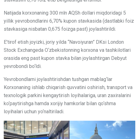
Natijada korxonaning 300 mln AQSh dollari miqdoridagi 5
yillik yevrobondlarini 6,70% kupon stavkasida (dastlabki foiz
stavkasiga nisbatan 0,675 foizga past) joylashtirildi.
E’tirof etish joyizki, joriy yilda “Navoiyuran” DKsi London
Stock Exchangeda O‘zbekistonning korxona va tashkilotlari
orasida eng past kupon stavka bilan joylashtirgan Debyut
yevrobondi bo‘ldi.
Yevrobondlarni joylashtirishdan tushgan mablag‘lar
Korxonaning ishlab chiqarish quvvatini oshirish, transport va
texnologik parkini kengaytirish loyihalariga, uran zaxiralarini
ko‘paytirishga hamda xorijiy hamkorlar bilan qo‘shma
loyihalari uchun yo‘naltiriladi.