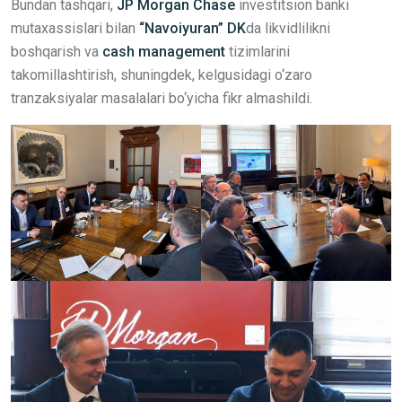
Bundan tashqari,
JP Morgan Chase
investitsion banki
mutaxassislari bilan
“Navoiyuran” DK
da likvidlilikni
boshqarish va
cash management
tizimlarini
takomillashtirish, shuningdek, kelgusidagi o‘zaro
tranzaksiyalar masalalari bo‘yicha fikr almashildi.