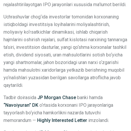
rejalashtirilayotgan IPO jarayonlari xususida ma’lumot berildi.
Uchrashuvlar chog‘ida investorlar tomonidan korxonaning
istiqboldagi investitsiya loyihalarini moliyalashtirish,
moliyaviy ko‘rsatkichlar dinamikasi, ishlab chiqarish
hajmlarini oshirish rejalari, sulfat kislotasi narxining tannarxga
ta’siri, investitsion dasturlar, yangi qo‘shma korxonalar tashkil
etish, dividend siyosati, uran mahsulotlarini sotish bo‘yicha
yangi shartnomalar, jahon bozoridagi uran narxi o‘zgarishi
hamda mahsulotni xaridorlarga yetkazib berishning muqobil
yo‘nalishlari yuzasidan berilgan savollarga atroflicha javob
qaytarildi.
Tadbir doirasida
JP Morgan Chase
banki hamda
“Navoiyuran” DK
o‘rtasida korxonani IPO jarayonlariga
tayyorlash bo‘yicha hamkorlikni nazarda tutuvchi
memorandum —
Highly Interested Letter
imzolandi.