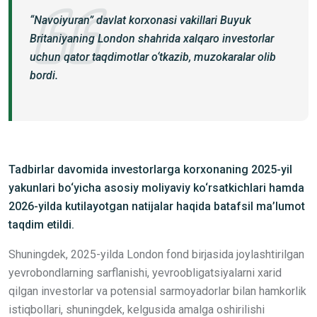
“Navoiyuran” davlat korxonasi vakillari Buyuk
Britaniyaning London shahrida xalqaro investorlar
uchun qator taqdimotlar o‘tkazib, muzokaralar olib
bordi.
Tadbirlar davomida investorlarga korxonaning 2025-yil
yakunlari bo‘yicha asosiy moliyaviy ko‘rsatkichlari hamda
2026-yilda kutilayotgan natijalar haqida batafsil ma’lumot
taqdim etildi.
Shuningdek, 2025-yilda London fond birjasida joylashtirilgan
yevrobondlarning sarflanishi, yevroobligatsiyalarni xarid
qilgan investorlar va potensial sarmoyadorlar bilan hamkorlik
istiqbollari, shuningdek, kelgusida amalga oshirilishi