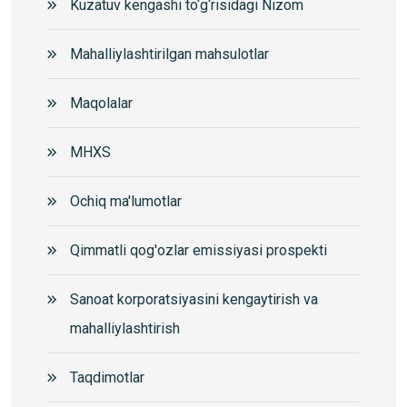
Kuzatuv kengashi to‘g‘risidagi Nizom
Mahalliylashtirilgan mahsulotlar
Maqolalar
MHXS
Ochiq ma'lumotlar
Qimmatli qog'ozlar emissiyasi prospekti
Sanoat korporatsiyasini kengaytirish va
mahalliylashtirish
Taqdimotlar