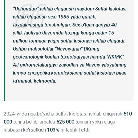
“Uchquduq” ishlab chiqarish maydoni Sulfat kislotasi
ishlab chiqarish sexi 1985-yilda qurilib,
foydalanishga topshirilgan. Sex o‘tgan qariyib 40
yillik faoliyati davomida hozirgi kunga qadar 15
million tonnaga yaqin sulfat kislotasi ishlab chiqardi.
Ushbu mahsulotlar “Navoiyuran” DKning
geotexnologik konlari texnologiyasi hamda “NKMK”
AJ gidrometallurgiya zavodlari va Navoiy viloyatining
kimyo-energetika komplekslarini sulfat kislotasi bilan
ta’minlab kelmoqda.
2024-yilda reja bo‘yicha sulfat kislotasi ishlab chiqarish
510
000
tonna bo‘lib, amalda
525 000
tonnani yoki rejaga
nisbatan ko‘rsatkich
103%
ni tashkil etdi.