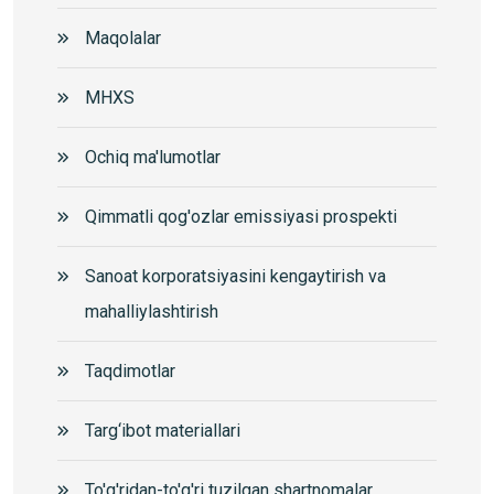
Maqolalar
MHXS
Ochiq ma'lumotlar
Qimmatli qog'ozlar emissiyasi prospekti
Sanoat korporatsiyasini kengaytirish va
mahalliylashtirish
Taqdimotlar
Targ‘ibot materiallari
To'g'ridan-to'g'ri tuzilgan shartnomalar