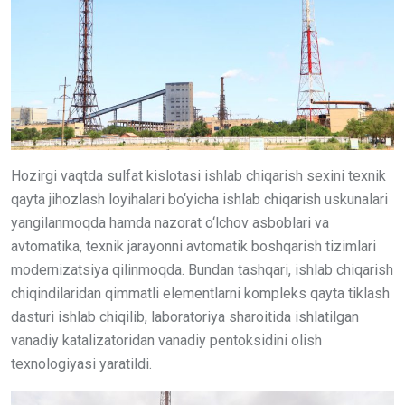
Hozirgi vaqtda sulfat kislotasi ishlab chiqarish sexini texnik
qayta jihozlash loyihalari bo‘yicha ishlab chiqarish uskunalari
yangilanmoqda hamda nazorat o‘lchov asboblari va
avtomatika, texnik jarayonni avtomatik boshqarish tizimlari
modernizatsiya qilinmoqda. Bundan tashqari, ishlab chiqarish
chiqindilaridan qimmatli elementlarni kompleks qayta tiklash
dasturi ishlab chiqilib, laboratoriya sharoitida ishlatilgan
vanadiy katalizatoridan vanadiy pentoksidini olish
texnologiyasi yaratildi.