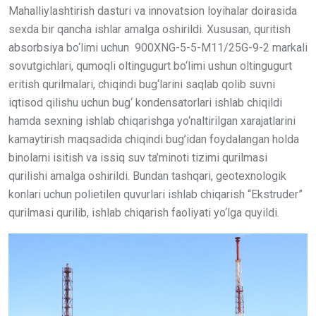
Mahalliylashtirish dasturi va innovatsion loyihalar doirasida
sexda bir qancha ishlar amalga oshirildi. Xususan, quritish
absorbsiya bo‘limi uchun 900XNG-5-5-M11/25G-9-2 markali
sovutgichlari, qumoqli oltingugurt bo‘limi ushun oltingugurt
eritish qurilmalari, chiqindi bug‘larini saqlab qolib suvni
iqtisod qilishu uchun bug‘ kondensatorlari ishlab chiqildi
hamda sexning ishlab chiqarishga yo‘naltirilgan xarajatlarini
kamaytirish maqsadida chiqindi bug’idan foydalangan holda
binolarni isitish va issiq suv ta’minoti tizimi qurilmasi
qurilishi amalga oshirildi. Bundan tashqari, geotexnologik
konlari uchun polietilen quvurlari ishlab chiqarish “Ekstruder”
qurilmasi qurilib, ishlab chiqarish faoliyati yo‘lga quyildi.