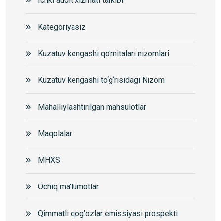
Ichki audit xizmati tarkibi
Kategoriyasiz
Kuzatuv kengashi qo‘mitalari nizomlari
Kuzatuv kengashi to‘g‘risidagi Nizom
Mahalliylashtirilgan mahsulotlar
Maqolalar
MHXS
Ochiq ma'lumotlar
Qimmatli qog'ozlar emissiyasi prospekti