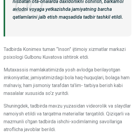
nisbatan ota-onalarda daxldorlikni oshirish, barkamol
avlodni voyaga yetkazishda jamiyatning barcha
qatlamlarini jalb etish maqsadida tadbir tashkil etildi.
Tadbirda Konimex tuman “Inson” ijtimoiy xizmatlar markazi
psixologi Gulbonu Kuvatova ishtirok etdi.
Mutaxassis mamlakatimizda yosh avlodga berilayotgan
imkoniyatlar, jamiyatimizdagi bola haq-huquqlari, bolaga ham
ma’naviy, ham jismoniy tarafdan ta’lim- tarbiya berish kabi
masalalar xususida so‘z yuritdi.
Shuningdek, tadbirda mavzu yuzasidan videorolik va slaydlar
namoiysh etildi va tarqatma materiallar tarqatildi. Qiziqarli va
mazmunli o‘tgan tadbirda ishchi-xodimlarning savollariga
atroflicha javoblar berildi.