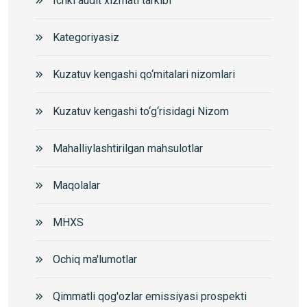
Ichki audit xizmati tarkibi
Kategoriyasiz
Kuzatuv kengashi qo‘mitalari nizomlari
Kuzatuv kengashi to‘g‘risidagi Nizom
Mahalliylashtirilgan mahsulotlar
Maqolalar
MHXS
Ochiq ma'lumotlar
Qimmatli qog'ozlar emissiyasi prospekti