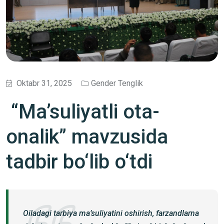
Oktabr 31, 2025
Gender Tenglik
“Ma’suliyatli ota-
onalik” mavzusida
tadbir bo‘lib o‘tdi
Oiladagi tarbiya ma’suliyatini oshirish, farzandlarna