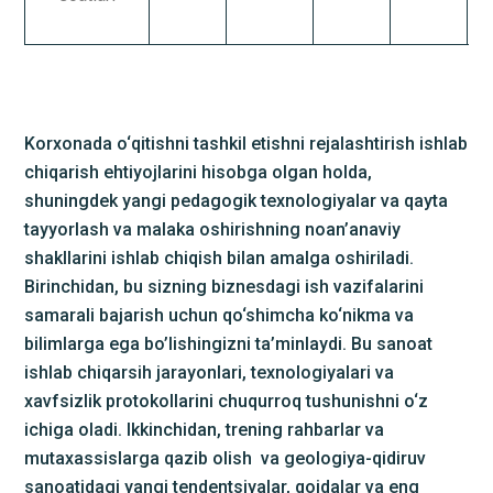
Korxonada o‘qitishni tashkil etishni rejalashtirish ishlab
chiqarish ehtiyojlarini hisobga olgan holda,
shuningdek yangi pedagogik texnologiyalar va qayta
tayyorlash va malaka oshirishning noan’anaviy
shakllarini ishlab chiqish bilan amalga oshiriladi.
Birinchidan, bu sizning biznesdagi ish vazifalarini
samarali bajarish uchun qo‘shimcha ko‘nikma va
bilimlarga ega bo’lishingizni ta’minlaydi. Bu sanoat
ishlab chiqarsih jarayonlari, texnologiyalari va
xavfsizlik protokollarini chuqurroq tushunishni o‘z
ichiga oladi. Ikkinchidan, trening rahbarlar va
mutaxassislarga qazib olish va geologiya-qidiruv
sanoatidagi yangi tendentsiyalar, qoidalar va eng