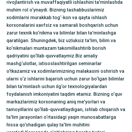
rivojlantirish va muvaffaqiyatli ishlashini ta'minlashda
muhim rol o‘ynaydi. Bizning tashabbuslarimiz
xodimlarni murakkab tog‘-kon va qayta ishlash
korxonalarini xavfsiz va samarali boshqarish uchun
zarur texnik ko‘nikma va bilimlar bilan ta'minlashga
qaratilgan. Shuningdek, biz uzluksiz ta'lim, bilim va
ko‘nikmalari muntazam takomillashtirib borish
qadriyatini qo‘llab-quvvatlaymiz.
Biz amaliy
mashg‘ulotlar, ixtisoslashtirilgan seminarlar
o‘tkazamiz va xodimlarimizning malakasini oshirish va
ularni o‘z ishlarini bajarish uchun zarur bo‘lgan bilimlar
bilan ta'minlash uchun ilg‘or texnologiyalardan
foydalanish imkoniyatini taqdim etamiz. Bizning o‘quv
markazlarimiz korxonaning aniq me'yorlari va
tamoyillarini qo‘llab-quvvatlaydigan, ishlab chiqarish va
ta'lim jarayonlari o‘rtasidagi yaqin munosabatlarga
hissa qo‘shadigan qulay ta'lim muhitini