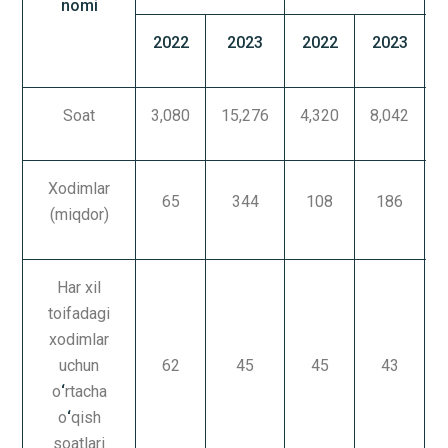
nomi
2022
2023
2022
2023
Soat
3,080
15,276
4,320
8,042
9
Xodimlar
65
344
108
186
(miqdor)
Har xil
toifadagi
xodimlar
uchun
62
45
45
43
o
‘
rtacha
o
‘
qish
soatlari