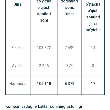
bo‘yicha
xodimlari
Jinsi
o‘rtacha
o‘qitish
soni,
o‘qish
soatlari
kishi
soatlari
soni
jinsi
bo‘yicha
Erkaklar
103 872
7 499
14
Ayollar
2 246
873
3
Hammasi
106 118
8 372
17
Kompaniyadagi erkaklar sonining ustunligi