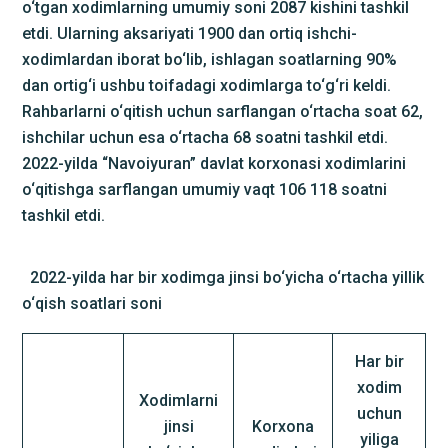
o‘tgan xodimlarning umumiy soni 2087 kishini tashkil
etdi. Ularning aksariyati 1900 dan ortiq ishchi-
xodimlardan iborat bo‘lib, ishlagan soatlarning 90%
dan ortig‘i ushbu toifadagi xodimlarga to‘g‘ri keldi.
Rahbarlarni o‘qitish uchun sarflangan o‘rtacha soat 62,
ishchilar uchun esa o‘rtacha 68 soatni tashkil etdi.
2022-yilda “Navoiyuran” davlat korxonasi xodimlarini
o‘qitishga sarflangan umumiy vaqt 106 118 soatni
tashkil etdi.
2022-yilda har bir xodimga jinsi bo‘yicha o‘rtacha yillik
o‘qish soatlari soni
Har bir
xodim
Xodimlarni
uchun
jinsi
Korxona
yiliga