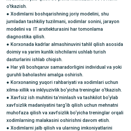
o‘tkazish.
● Xodimlarni boshqarishning joriy modelini, shu
jumladan tashkiliy tuzilmani, xodimlar sonini, jarayon
modelini va IT arxitekturasini har tomonlama
diagnostika qilish.
● Korxonada kadrlar almashinuvini tahlil qilish asosida
doimiy va yarim kunlik ishchilarni ushlab turish
dasturlarini ishlab chiqish.
● Har yili boshqaruv samaradorligini individual va yoki
guruhli baholashni amalga oshirish.
● Korxonaning yuqori rahbariyati va xodimlari uchun
xilma-xillik va inklyuzivlik bo‘yicha treninglar o‘tkazish.
● Xavfsiz ish muhitini ta’minlash va tashkilot bo‘ylab
xavfsizlik madaniyatini targ‘ib qilish uchun mehnatni
muhofaza qilish va xavfsizlik bo‘yicha treninglar orqali
xodimlarning malakasini oshirishni davom etish.
● Xodimlarni jalb qilish va ularning imkoniyatlarini