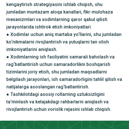
kengaytirish strategiyasini ishlab chiqish, shu
jumladan muntazam aloqa kanallari, fikr-mulohaza
mexanizmlari va xodimlarning qaror qabul qilish
jarayonlarida ishtirok etish imkoniyatlari.
● Xodimlar uchun aniq martaba yo‘llarini, shu jumladan
ko‘nikmalarni rivojlantirish va yutuqlarni tan olish
imkoniyatlarini aniqlash.
● Xodimlarning ish faoliyatini samarali baholash va
rag‘batlantirish uchun samaradorlikni boshqarish
tizimlarini joriy etish, shu jumladan maqsadlarni
belgilash jarayonlari, ish samaradorligini tahlil qilish va
natijalarga asoslangan rag‘batlantirish.
● Tashkilotdagi asosiy rollarning uzluksizligini
ta’minlash va kelajakdagi rahbarlarni aniqlash va
rivojlantirish uchun vorislik rejasini ishlab chiqish.