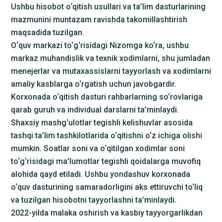
Ushbu hisobot o‘qitish usullari va ta’lim dasturlarining
mazmunini muntazam ravishda takomillashtirish
maqsadida tuzilgan.
O‘quv markazi to‘g‘risidagi Nizomga ko‘ra, ushbu
markaz muhandislik va texnik xodimlarni, shu jumladan
menejerlar va mutaxassislarni tayyorlash va xodimlarni
amaliy kasblarga o‘rgatish uchun javobgardir.
Korxonada o‘qitish dasturi rahbarlarning so‘rovlariga
qarab guruh va individual darslarni ta’minlaydi.
Shaxsiy mashg‘ulotlar tegishli kelishuvlar asosida
tashqi ta’lim tashkilotlarida o‘qitishni o‘z ichiga olishi
mumkin. Soatlar soni va o‘qitilgan xodimlar soni
to‘g‘risidagi ma’lumotlar tegishli qoidalarga muvofiq
alohida qayd etiladi. Ushbu yondashuv korxonada
o‘quv dasturining samaradorligini aks ettiruvchi to‘liq
va tuzilgan hisobotni tayyorlashni ta’minlaydi.
2022-yilda malaka oshirish va kasbiy tayyorgarlikdan