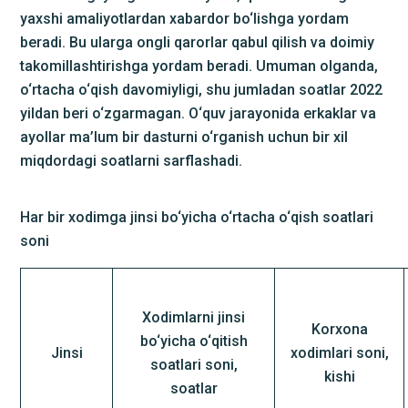
yaxshi amaliyotlardan xabardor bo‘lishga yordam
beradi. Bu ularga ongli qarorlar qabul qilish va doimiy
takomillashtirishga yordam beradi. Umuman olganda,
o‘rtacha o‘qish davomiyligi, shu jumladan soatlar 2022
yildan beri o‘zgarmagan. O‘quv jarayonida erkaklar va
ayollar ma’lum bir dasturni o‘rganish uchun bir xil
miqdordagi soatlarni sarflashadi.
Har bir xodimga jinsi bo‘yicha o‘rtacha o‘qish soatlari
soni
Xodimlarni jinsi
Korxona
bo‘yicha o‘qitish
Jinsi
xodimlari soni,
soatlari soni,
kishi
soatlar