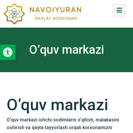
Open toolbar
O’quv markazi
O
‘
quv markazi
O‘quv markazi ishchi-xodimlarni o‘qitish, malakasini
oshirish va qayta tayyorlash orqali korxonamizni