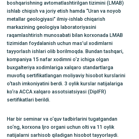
boshqarishning avtomatlashtirilgan tizimini (LMAB)
ishlab chiqish va joriy etish hamda “Uran va noyob
metallar geologiyasi” ilmiy-ishlab chiqarish
markazining geologiya laboratoriyasini
raqamlashtirish munosabati bilan korxonada LMAB
tizimidan foydalanish uchun mas’ul xodimlarni
tayyorlash ishlari olib borilmoqda. Bundan tashqari,
kompaniya 15 nafar xodimni o‘z ichiga olgan
buxgalteriya xodimlariga xalqaro standartlarga
muvofiq sertifikatlangan moliyaviy hisobot kurslarini
o‘tash imkoniyatini berdi. 3 oylik kurslar natijalariga
ko‘ra ACCA xalqaro assotsiatsiyasi (DipIFR)
sertifikatlari berildi.
Har bir seminar va o‘quv tadbirlarini tugatgandan
so‘ng, korxona Ijro organi uchun olti va 11 oylik
natijalarni sarhisob qiladigan hisobot tayyorlaydi.