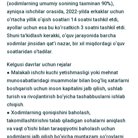
(xodimlarning umumiy sonining taxminan 90%),
ayniqsa ishchilar orasida, 2022-yilda erkaklar uchun
o‘rtacha yillik o‘qish soatlari 14 soatni tashkil etdi,
ayollar uchun esa bu ko‘rsatkich 3 soatni tashkil etdi.
Shuni ta’kidlash kerakki, o‘quv jarayonida barcha
xodimlar jinsidan qat’i nazar, bir xil miqdordagi o‘quv
soatlaridan o‘tadilar.
Kelgusi davrlar uchun rejalar
● Malakali ishchi kuchi yetishmasligi yoki mehnat
munosabatlaridagi muammolar bilan bog‘liq xatarlarni
boshqarish uchun inson kapitalini jalb qilish, ushlab
turish va rivojlantirish bo‘yicha tashabbuslarni ishlab
chiqish.
● Xodimlarning qoniqishini baholash,
takomillashtirishni talab qiladigan sohalarni aniqlash
va vaqt o‘tishi bilan taraqqiyotni baholash uchun
xodimlarni jalb qilish bo‘yicha muntazam so‘rovlarni