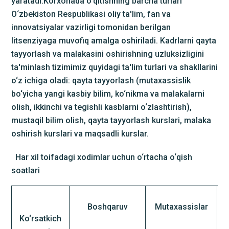
yaratadi.
Korxonada o‘qitishning barcha turlari
O‘zbekiston Respublikasi oliy ta'lim, fan va
innovatsiyalar vazirligi tomonidan berilgan
litsenziyaga muvofiq amalga oshiriladi. Kadrlarni qayta
tayyorlash va malakasini oshirishning uzluksizligini
ta'minlash tizimimiz quyidagi ta'lim turlari va shakllarini
o‘z ichiga oladi: qayta tayyorlash (mutaxassislik
bo‘yicha yangi kasbiy bilim, ko‘nikma va malakalarni
olish, ikkinchi va tegishli kasblarni o‘zlashtirish),
mustaqil bilim olish, qayta tayyorlash kurslari, malaka
oshirish kurslari va maqsadli kurslar.
Har xil toifadagi xodimlar uchun o‘rtacha o‘qish
soatlari
Boshqaruv
Mutaxassislar
Ko‘rsatkich