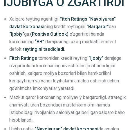
IJOBIYGA O‘ZGARTIRDI
Xalqaro reyting agentligi
Fitch Ratings⁠ “Navoiyuran”
davlat korxonasi
ning kredit reytingini
“Barqaror”
dan
“Ijobiy”
ga
(Positive Outlook)
o‘zgartirdi hamda
korxonaning
“BB”
darajasidagi uzoq muddatli emitent
defolt
reytingini tasdiqladi.
Fitch Ratings
tomonidan kredit reyting
“Ijobiy”
darajaga
o‘zgartirilishi korxonaning investitsion jozibadorligini
oshirish, xalqaro moliya bozorlari bilan hamkorlikni
kengaytirish va yangi loyihalarni amalga oshirish uchun
qo‘shimcha imkoniyatlar yaratadi.
Mazkur qaror korxonaning moliyaviy barqarorligi, strategik
ahamiyati, uran bozoridagi mustahkam o‘rni hamda
istiqboldagi rivojlanish salohiyatiga berilgan xalqaro baho
hisoblanadi.
Ushbu natija
“Navoiyuran” davlat korxonasi
da amalga