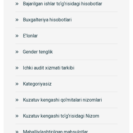
Bajarilgan ishlar to‘g‘risidagi hisobotlar
Buxgalteriya hisobotlari
E'lonlar
Gender tenglik
Ichki audit xizmati tarkibi
Kategoriyasiz
Kuzatuv kengashi qo‘mitalari nizomlari
Kuzatuv kengashi to‘g‘risidagi Nizom
Mahalliylashtirilgan mahsulotlar