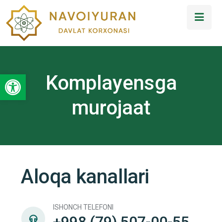
Open toolbar
Komplayensga
murojaat
Aloqa kanallari
ISHONCH TELEFONI
+998 (79) 507-00-55