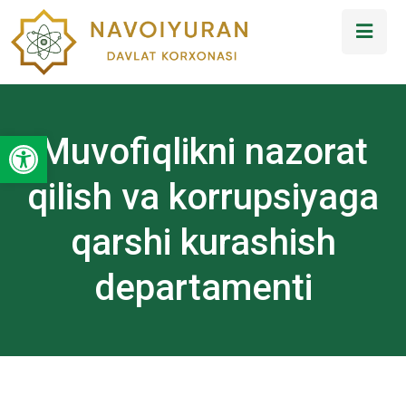
Open toolbar
Muvofiqlikni nazorat
qilish va korrupsiyaga
qarshi kurashish
departamenti