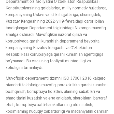
Departament o‘z faoliyatini O‘zbekiston Respublikasi
Konstitutsiyasining qoidalariga, milliy normativ hujjatlarga,
kompaniyaning Ustavi va ichki hujjatlariga, shuningdek,
Kuzatuv Kengashining 2022-yil 9-fevraldagi qarori bilan
tasdiqlangan Departament to‘g‘risidagi Nizomga muvofiq
amalga oshiradi. Muvofiqlikni nazorat qilish va
korrupsiyaga qarshi kurashish departamenti bevosita
kompaniyaning Kuzatuv kengashi va O‘zbekiston
Respublikasi korrupsiyaga qarshi kurashish agentligiga
bo‘ysunadi. Bu esa uning faoliyati mustaqilligi va
xolisligini ta’minlaydi.
Muvofiqlik departamenti tizimni ISO 37001:2016 xalqaro
standarti talablariga muvofiq, poraxo‘rlikka qarshi kurashni
boshqarish, korruptsiya holatlari, ularning sabablari va
sharoitlarini kuzatish va erta aniqlash, sharoitlarni bartaraf
etish, korruptsiya xatti-harakatlarining oldini olish,
xodimlarning huquqiy xabardorligi va madaniyatini oshirish