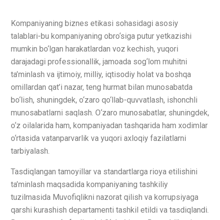
Kompaniyaning biznes etikasi sohasidagi asosiy
talablari-bu kompaniyaning obro‘siga putur yetkazishi
mumkin bo‘lgan harakatlardan voz kechish, yuqori
darajadagi professionallik, jamoada sog‘lom muhitni
ta’minlash va ijtimoiy, milliy, iqtisodiy holat va boshqa
omillardan qat’i nazar, teng hurmat bilan munosabatda
bo‘lish, shuningdek, o‘zaro qo‘llab-quvvatlash, ishonchli
munosabatlarni saqlash. O‘zaro munosabatlar, shuningdek,
o‘z oilalarida ham, kompaniyadan tashqarida ham xodimlar
o‘rtasida vatanparvarlik va yuqori axloqiy fazilatlarni
tarbiyalash.
Tasdiqlangan tamoyillar va standartlarga rioya etilishini
ta’minlash maqsadida kompaniyaning tashkiliy
tuzilmasida Muvofiqlikni nazorat qilish va korrupsiyaga
qarshi kurashish departamenti tashkil etildi va tasdiqlandi.