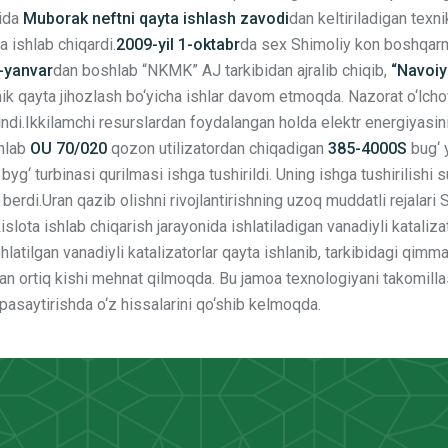
tida
Muborak neftni qayta ishlash zavodi
dan keltiriladigan texnik
a ishlab chiqardi.
2009-yil 1-oktabr
da sex Shimoliy kon boshqarma
1-yanvar
dan boshlab “NKMK” AJ tarkibidan ajralib chiqib,
“Navoiy
xnik qayta jihozlash bo‘yicha ishlar davom etmoqda. Nazorat o‘lcho
ndi.Ikkilamchi resurslardan foydalangan holda elektr energiyasini
hlab
OU 70/020
qozon utilizatordan chiqadigan
385-4000S
bug‘ 
g‘ turbinasi qurilmasi ishga tushirildi. Uning ishga tushirilishi s
berdi.Uran qazib olishni rivojlantirishning uzoq muddatli rejalari
islota ishlab chiqarish jarayonida ishlatiladigan vanadiyli katalizat
hlatilgan vanadiyli katalizatorlar qayta ishlanib, tarkibidagi qim
an ortiq kishi mehnat qilmoqda. Bu jamoa texnologiyani takomillash
pasaytirishda o‘z hissalarini qo‘shib kelmoqda.