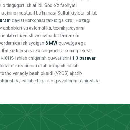
 oltingugurt ishlatildi. Sex o‘z faoliyati
sining mustaqil bo‘linmasi Sulfat kislota ishlab
uran”
davlat korxonasi tarkibiga kirdi. Hozirgi
v asboblari va avtomatika, texnik jarayonni
 ishlab chiqarish va mahsulot tannarxini
yordamida ishlaydigan
6 MVt
quvvatga ega
ulfat kislotasi ishlab chiqarish sexining elektr
 SKICHS ishlab chiqarish quvvatlarini
1,3 baravar
orlar o‘z resurisini o‘tab bo‘lgach ishlab
matbaho vanadiy besh oksidi (V2O5) ajratib
tirishda, ishlab chiqarish quvvatlarini oshirishda,