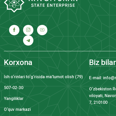
Korxona
Biz bila
Ish o‘rinlari to‘g‘risida ma'lumot olish (79)
E-mail: info@
507-02-30
O‘zbekiston R
viloyati, Navo
Yangiliklar
7, 210100
O‘quv markazi