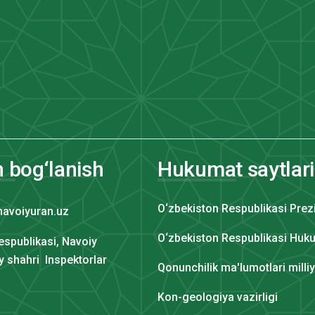
n bog‘lanish
Hukumat saytlari
O‘zbekiston Respublikasi Prez
navoiyuran.uz
O‘zbekiston Respublikasi Huku
espublikasi, Navoiy
iy shahri Inspektorlar
Qonunchilik ma'lumotlari milli
Kon-geologiya vazirligi