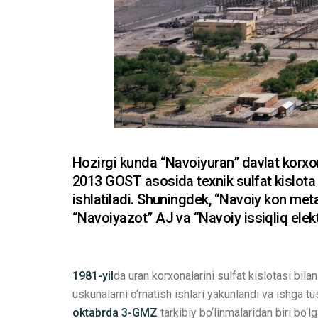
Hozirgi kunda “Navoiyuran” davlat korxon
2013 GOST asosida texnik sulfat kislota
ishlatiladi. Shuningdek, “Navoiy kon met
“Navoiyazot” AJ va “Navoiy issiqliq elekt
1981-yil
da uran korxonalarini sulfat kislotasi bi
uskunalarni o‘rnatish ishlari yakunlandi va ishga tu
oktabrda 3-GMZ
tarkibiy bo‘linmalaridan biri bo‘l