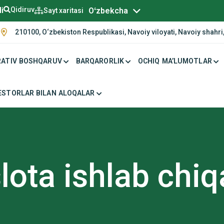
Русский
li
Qidiruv
Oʻzbekcha
Sayt xaritasi
210100, O‘zbekiston Respublikasi, Navoiy viloyati, Navoiy shahri,
ATIV BOSHQARUV
BARQARORLIK
OCHIQ MA’LUMOTLAR
ESTORLAR BILAN ALOQALAR
slota ishlab chiq