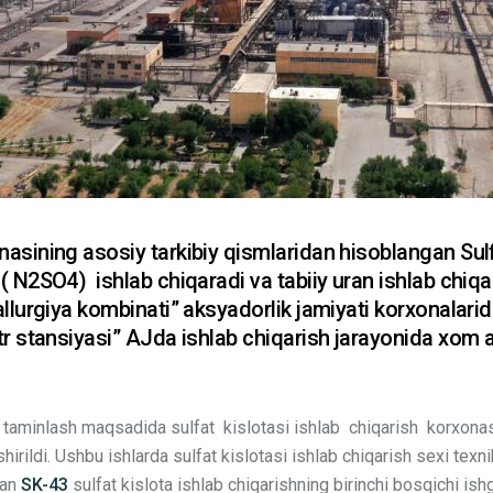
asining asosiy tarkibiy qismlaridan hisoblangan Sulfa
 ( N2SO4) ishlab chiqaradi va tabiiy uran ishlab chi
allurgiya kombinati” aksyadorlik jamiyati korxonalari
r stansiyasi” AJda ishlab chiqarish jarayonida xom as
lan taminlash maqsadida sulfat kislotasi ishlab chiqarish korxonas
shirildi. Ushbu ishlarda sulfat kislotasi ishlab chiqarish sexi texn
gan
SK-43
sulfat kislota ishlab chiqarishning birinchi bosqichi ishg