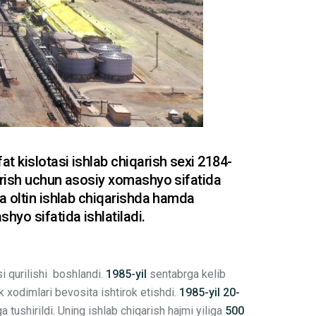
t kislotasi ishlab chiqarish sexi 2184-
qarish uchun asosiy xomashyo sifatida
da oltin ishlab chiqarishda hamda
hyo sifatida ishlatiladi.
i qurilishi boshlandi.
1985-yil
sentabrga kelib
ik xodimlari bevosita ishtirok etishdi.
1985-yil 20-
a tushirildi. Uning ishlab chiqarish hajmi yiliga
500