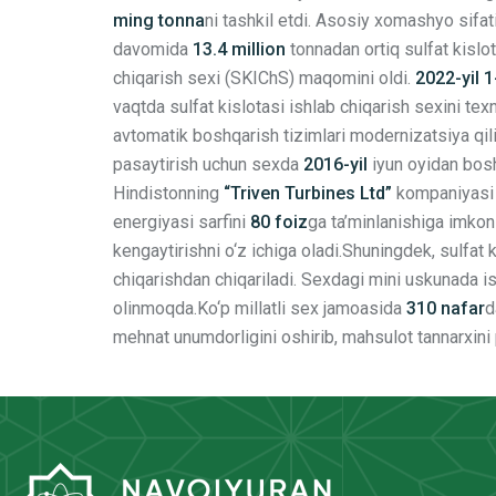
ming tonna
ni tashkil etdi. Asosiy xomashyo sifa
davomida
13.4 million
tonnadan ortiq sulfat kislot
chiqarish sexi (SKIChS) maqomini oldi.
2022-yil 
vaqtda sulfat kislotasi ishlab chiqarish sexini te
avtomatik boshqarish tizimlari modernizatsiya qili
pasaytirish uchun sexda
2016-yil
iyun oyidan bos
Hindistonning
“Triven Turbines Ltd”
kompaniyasi by
energiyasi sarfini
80 foiz
ga ta’minlanishiga imkon 
kengaytirishni o‘z ichiga oladi.Shuningdek, sulfat k
chiqarishdan chiqariladi. Sexdagi mini uskunada is
olinmoqda.Ko‘p millatli sex jamoasida
310 nafar
d
mehnat unumdorligini oshirib, mahsulot tannarxini 