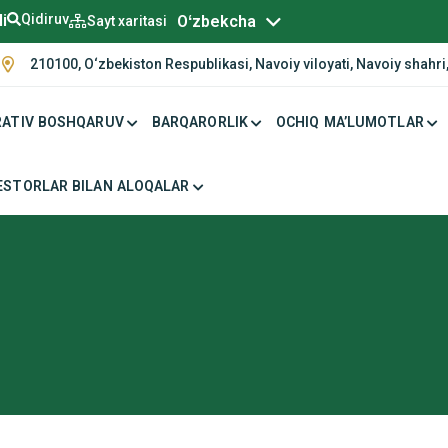
Русский
li
Qidiruv
Oʻzbekcha
Sayt xaritasi
210100, O‘zbekiston Respublikasi, Navoiy viloyati, Navoiy shahri,
ATIV BOSHQARUV
BARQARORLIK
OCHIQ MA’LUMOTLAR
ESTORLAR BILAN ALOQALAR