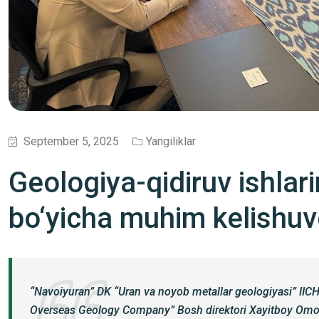
September 5, 2025
Yangiliklar
Geologiya-qidiruv ishlari
bo‘yicha muhim kelishuvg
“Navoiyuran” DK “Uran va noyob metallar geologiyasi” I
Overseas Geology Company” Bosh direktori Xayitboy Omo