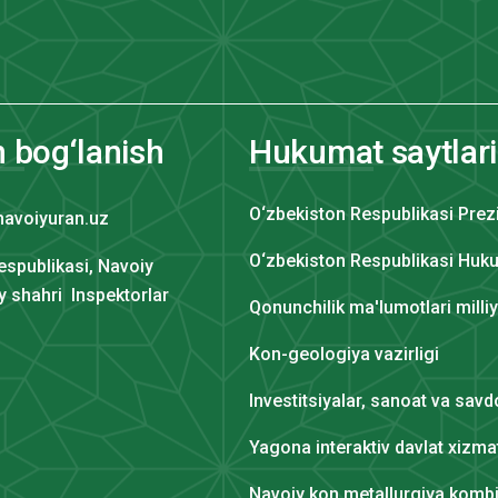
n bog‘lanish
Hukumat saytlari
O‘zbekiston Respublikasi Prez
navoiyuran.uz
O‘zbekiston Respublikasi Huku
espublikasi, Navoiy
iy shahri Inspektorlar
Qonunchilik ma'lumotlari milli
Kon-geologiya vazirligi
Investitsiyalar, sanoat va savdo
Yagona interaktiv davlat xizmat
Navoiy kon metallurgiya kombi