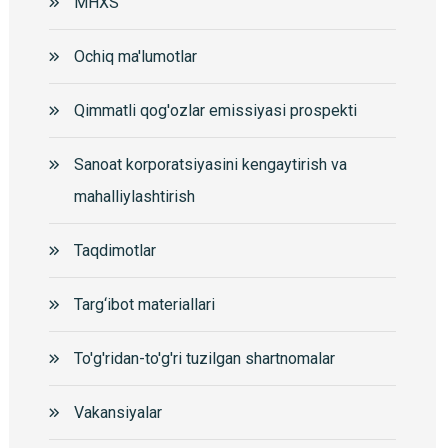
MHXS
Ochiq ma'lumotlar
Qimmatli qog'ozlar emissiyasi prospekti
Sanoat korporatsiyasini kengaytirish va
mahalliylashtirish
Taqdimotlar
Targ‘ibot materiallari
To'g'ridan-to'g'ri tuzilgan shartnomalar
Vakansiyalar