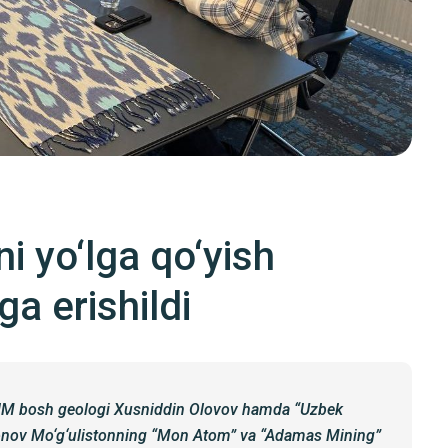
ni yo‘lga qo‘yish
a erishildi
ICHM bosh geologi Xusniddin Olovov hamda “Uzbek
nov Mo‘g‘ulistonning “Mon Atom” va “Adamas Mining”