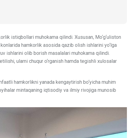
ik istiqbollari muhokama qilindi. Xususan, Mo‘g‘uliston
nlarida hamkorlik asosida qazib olish ishlarini yo‘lga
ruv ishlarini olib borish masalalari muhokama qilindi.
ilishi, ularni chuqur o‘rganish hamda tegishli xulosalar
nfaatli hamkorlikni yanada kengaytirish bo‘yicha muhim
yihalar mintaqaning iqtisodiy va ilmiy rivojiga munosib