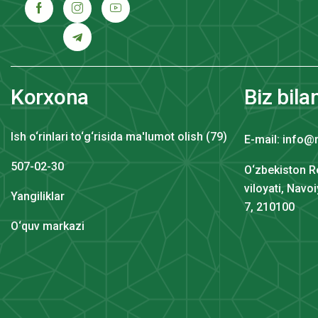
Korxona
Biz bila
Ish o‘rinlari to‘g‘risida ma'lumot olish (79)
E-mail: info@
507-02-30
O‘zbekiston R
viloyati, Navo
Yangiliklar
7, 210100
O‘quv markazi