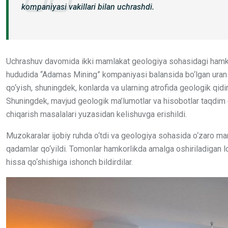
kompaniyasi vakillari bilan uchrashdi.
Uchrashuv davomida ikki mamlakat geologiya sohasidagi hamkorl
hududida “Adamas Mining” kompaniyasi balansida bo‘lgan uran ko
qo‘yish, shuningdek, konlarda va ularning atrofida geologik qidi
Shuningdek, mavjud geologik ma’lumotlar va hisobotlar taqdim et
chiqarish masalalari yuzasidan kelishuvga erishildi.
Muzokaralar ijobiy ruhda o‘tdi va geologiya sohasida o‘zaro ma
qadamlar qo‘yildi. Tomonlar hamkorlikda amalga oshiriladigan lo
hissa qo‘shishiga ishonch bildirdilar.