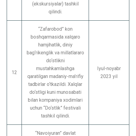
(ekskursiyalar) tashkil
qilindi.
“Zafarobod” kon
boshqarmasida xalqaro
hamjihatlik, diniy
bag‘rikenglik va millatlararo
do‘stlikni
mustahkamlashga
Iyul-noyabr
12
qaratilgan madaniy-ma’rifiy
2023 yil
tadbirlar o‘tkazildi. Xalqlar
do‘stligi kuni munosabati
bilan kompaniya xodimlari
uchun “Do‘stlik” festivali
tashkil qilindi.
“Navoiyuran” davlat