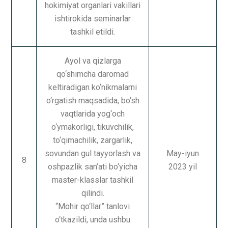
hokimiyat organlari vakillari
ishtirokida seminarlar
tashkil etildi.
Ayol va qizlarga
qo‘shimcha daromad
keltiradigan ko‘nikmalarni
o‘rgatish maqsadida, bo‘sh
vaqtlarida yog‘och
o‘ymakorligi, tikuvchilik,
to‘qimachilik, zargarlik,
sovundan gul tayyorlash va
May-iyun
8
oshpazlik san’ati bo‘yicha
2023 yil
master-klasslar tashkil
qilindi.
“Mohir qo‘llar” tanlovi
o‘tkazildi, unda ushbu