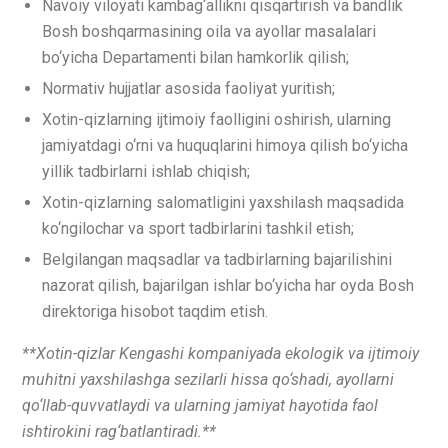
Navoiy viloyati kambag‘allikni qisqartirish va bandlik
Bosh boshqarmasining oila va ayollar masalalari
bo‘yicha Departamenti bilan hamkorlik qilish;
Normativ hujjatlar asosida faoliyat yuritish;
Xotin-qizlarning ijtimoiy faolligini oshirish, ularning
jamiyatdagi o‘rni va huquqlarini himoya qilish bo‘yicha
yillik tadbirlarni ishlab chiqish;
Xotin-qizlarning salomatligini yaxshilash maqsadida
ko‘ngilochar va sport tadbirlarini tashkil etish;
Belgilangan maqsadlar va tadbirlarning bajarilishini
nazorat qilish, bajarilgan ishlar bo‘yicha har oyda Bosh
direktoriga hisobot taqdim etish.
**Xotin-qizlar Kengashi kompaniyada ekologik va ijtimoiy
muhitni yaxshilashga sezilarli hissa qo‘shadi, ayollarni
qo‘llab-quvvatlaydi va ularning jamiyat hayotida faol
ishtirokini rag‘batlantiradi.**