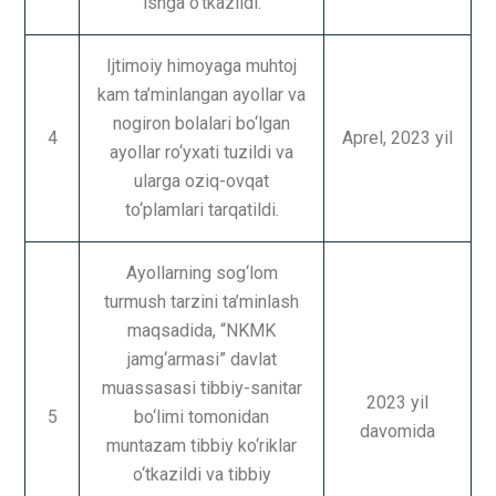
ishga o‘tkazildi.
Ijtimoiy himoyaga muhtoj
kam ta’minlangan ayollar va
nogiron bolalari bo‘lgan
4
Aprel, 2023 yil
ayollar ro‘yxati tuzildi va
ularga oziq-ovqat
to‘plamlari tarqatildi.
Ayollarning sog‘lom
turmush tarzini ta’minlash
maqsadida, “NKMK
jamg‘armasi” davlat
muassasasi tibbiy-sanitar
2023 yil
5
bo‘limi tomonidan
davomida
muntazam tibbiy ko‘riklar
o‘tkazildi va tibbiy