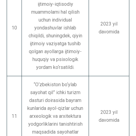
ijtimoiy-iqtisodiy
muammolarni hal qilish
uchun individual
2023 yil
10
yondashuvlar ishlab
davomida
chiqildi, shuningdek, qiyin
ijtimoiy vaziyatga tushib
qolgan ayollarga ijtimoiy-
huquqiy va psixologik
yordam ko‘rsatildi.
“O‘zbekiston bo‘ylab
sayohat qil” ichki turizm
dasturi doirasida bayram
kunlarida ayol-qizlar uchun
2023 yil
11
arxeologik va arxitektura
davomida
yodgorliklarini tanishtirish
maqsadida sayohatlar