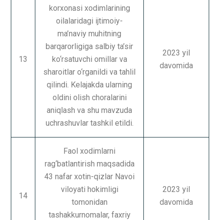
korxonasi xodimlarining
oilalaridagi ijtimoiy-
ma’naviy muhitning
barqarorligiga salbiy ta’sir
2023 yil
13
ko‘rsatuvchi omillar va
davomida
sharoitlar o‘rganildi va tahlil
qilindi. Kelajakda ularning
oldini olish choralarini
aniqlash va shu mavzuda
uchrashuvlar tashkil etildi.
Faol xodimlarni
rag‘batlantirish maqsadida
43 nafar xotin-qizlar Navoi
viloyati hokimligi
2023 yil
14
tomonidan
davomida
tashakkurnomalar, faxriy