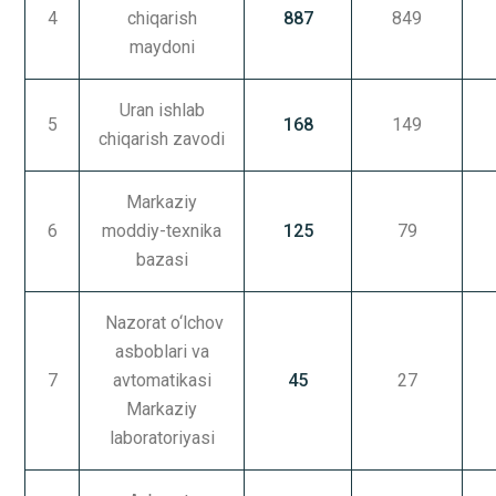
4
chiqarish
887
849
maydoni
Uran ishlab
5
168
149
chiqarish zavodi
Markaziy
6
moddiy-texnika
125
79
bazasi
Nazorat o‘lchov
asboblari va
7
avtomatikasi
45
27
Markaziy
laboratoriyasi