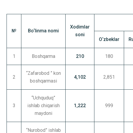
Xodimlar
№
Bo‘linma nomi
soni
O‘zbeklar
R
1
Boshqarma
210
180
“Zafarobod ” kon
2
4,102
2,851
boshqarmasi
“Uchquduq”
3
ishlab chiqarish
1,222
999
maydoni
“Nurobod” ishlab