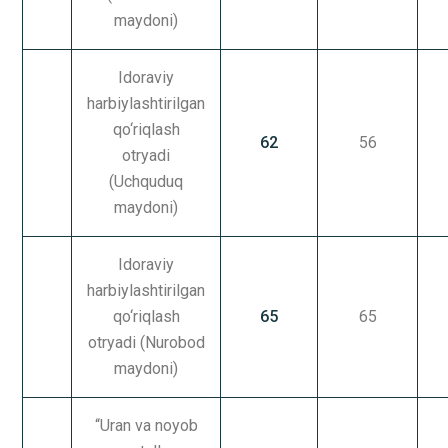
maydoni)
Idoraviy
harbiylashtirilgan
qo‘riqlash
62
56
otryadi
(Uchquduq
maydoni)
Idoraviy
harbiylashtirilgan
qo‘riqlash
65
65
otryadi (Nurobod
maydoni)
“Uran va noyob