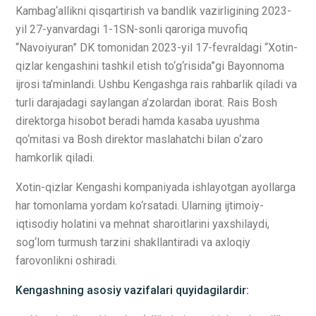
Kambag‘allikni qisqartirish va bandlik vazirligining 2023-
yil 27-yanvardagi 1-1SN-sonli qaroriga muvofiq
“Navoiyuran” DK tomonidan 2023-yil 17-fevraldagi “Xotin-
qizlar kengashini tashkil etish to‘g‘risida”gi Bayonnoma
ijrosi ta’minlandi. Ushbu Kengashga rais rahbarlik qiladi va
turli darajadagi saylangan a’zolardan iborat. Rais Bosh
direktorga hisobot beradi hamda kasaba uyushma
qo‘mitasi va Bosh direktor maslahatchi bilan o‘zaro
hamkorlik qiladi.
Xotin-qizlar Kengashi kompaniyada ishlayotgan ayollarga
har tomonlama yordam ko‘rsatadi. Ularning ijtimoiy-
iqtisodiy holatini va mehnat sharoitlarini yaxshilaydi,
sog‘lom turmush tarzini shakllantiradi va axloqiy
farovonlikni oshiradi.
Kengashning asosiy vazifalari quyidagilardir: