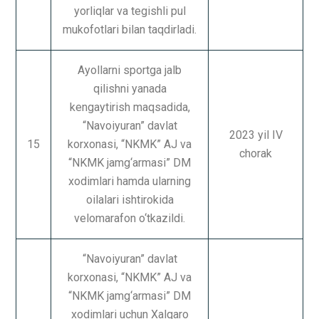
yorliqlar va tegishli pul
mukofotlari bilan taqdirladi.
Ayollarni sportga jalb
qilishni yanada
kengaytirish maqsadida,
“Navoiyuran” davlat
2023 yil IV
15
korxonasi, “NKMK” AJ va
chorak
“NKMK jamg‘armasi” DM
xodimlari hamda ularning
oilalari ishtirokida
velomarafon o‘tkazildi.
“Navoiyuran” davlat
korxonasi, “NKMK” AJ va
“NKMK jamg‘armasi” DM
xodimlari uchun Xalqaro