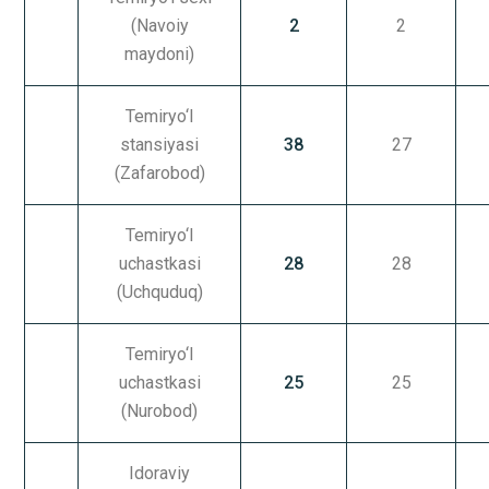
(Navoiy
2
2
maydoni)
Temiryo‘l
stansiyasi
38
27
(Zafarobod)
Temiryo‘l
uchastkasi
28
28
(Uchquduq)
Temiryo‘l
uchastkasi
25
25
(Nurobod)
Idoraviy