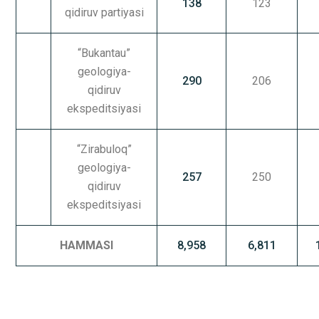
138
123
qidiruv partiyasi
“Bukantau”
geologiya-
290
206
qidiruv
ekspeditsiyasi
“Zirabuloq”
geologiya-
257
250
qidiruv
ekspeditsiyasi
HAMMASI
8,958
6,811