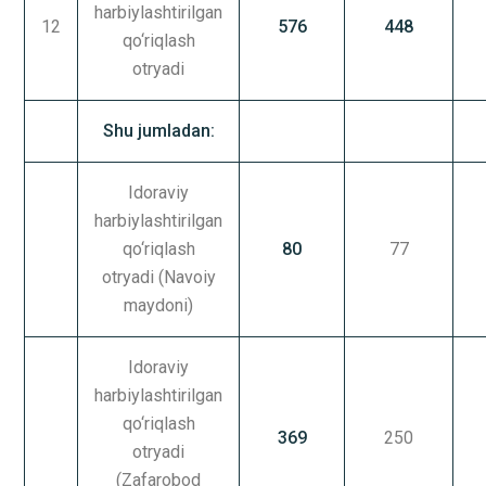
harbiylashtirilgan
12
576
448
qo‘riqlash
otryadi
Shu jumladan:
Idoraviy
harbiylashtirilgan
qo‘riqlash
80
77
otryadi (Navoiy
maydoni)
Idoraviy
harbiylashtirilgan
qo‘riqlash
369
250
otryadi
(Zafarobod