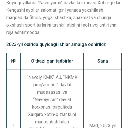
Keyingi yillarda “Navoiyuran” davlat korxonasi Xotin-qizlar
Kengashi ayollar salomatligini yanada yaxshilash
maqsadida fitnes, yoga, shashka, shaxmat va shunga
o‘xshash sport turlarini tashkil etishni faol rivojlantirishni
rejalashtirmoqda.
2023-yil oxirida quyidagi ishlar amalga oshirildi:
№
O‘tkazilgan tadbirlar
Sana
“Navoiy KMK” AJ, “NKMK
jamg’armasi” davlat
muassasasi va
“Navoiyuran” davlat
korxonasi birgalikda
Xalqaro xotin-qizlar kuni
munosabati bilan
1
Mart, 2023 yil