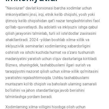
“Navoiuran” davlat korxonasi barcha xodimlar uchun
imkoniyatlarni jinsi, irqi, etnik kelib chiqishi, yosh yoki
ijtimoiy kelib chiqishidan qat’i nazar tenglashtirishni faol
qo‘llab-quvvatlaydi. Bu adolatli va inklyuziv ishga qabul
qilish jarayonini ta’minlab, turli xil iste’dodlar zaxirasini
shakllantiradi. 2024 -yildan boshlab xilma-xillik va
inklyuzivlik seminarlari xodimlarning xabardorligini
oshirish va ishchi kuchida hurmat va o‘zaro tushunish
madaniyatini yaratish uchun o‘quv dasturlariga kiritiladi.
Biznes, shuningdek, tashabbuslarni ilgari surish va
taraqqiyotni nazorat qilish uchun xilma-xillik qo‘mitasini
yaratishni rejalashtirmoqda. Ushbu tashabbuslarni
muntazam ko‘rib chiqish va baholash ularning samarali
bo‘lishini va jahon standartlariga javob berishini
ta’minlashga yordam beradi.
Xodimlarning xilma-xilligini hisobga olish uchun