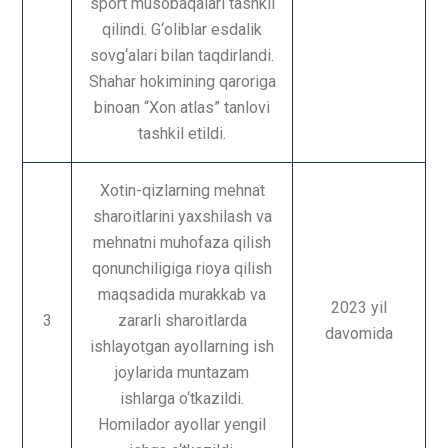
sport musobaqalari tashkil
qilindi. G‘oliblar esdalik
sovg‘alari bilan taqdirlandi.
Shahar hokimining qaroriga
binoan “Xon atlas” tanlovi
tashkil etildi.
Xotin-qizlarning mehnat
sharoitlarini yaxshilash va
mehnatni muhofaza qilish
qonunchiligiga rioya qilish
maqsadida murakkab va
2023 yil
3
zararli sharoitlarda
davomida
ishlayotgan ayollarning ish
joylarida muntazam
ishlarga o‘tkazildi.
Homilador ayollar yengil