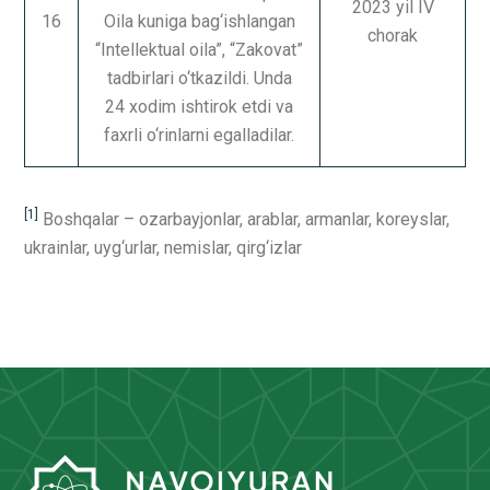
2023 yil IV
16
Oila kuniga bag‘ishlangan
chorak
“Intellektual oila”, “Zakovat”
tadbirlari o‘tkazildi. Unda
24 xodim ishtirok etdi va
faxrli o‘rinlarni egalladilar.
[1]
Boshqalar – ozarbayjonlar, arablar, armanlar, koreyslar,
ukrainlar, uyg‘urlar, nemislar, qirg‘izlar