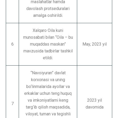
maslahatlar hamda
davolash protseduralari
amalga oshirildi.
Xalqaro Oila kuni
munosabati bilan “Oila – bu
6
muqaddas maskan”
May, 2023 yil
mavzusida tadbirlar tashkil
etildi.
“Navoiyuran” davlat
korxonasi va uning
bo‘linmalarida ayollar va
erkaklar uchun teng huquq
va imkoniyatlarni keng
2023 yil
7
targ‘ib qilish maqsadida,
davomida
viloyat, tuman va tegishli