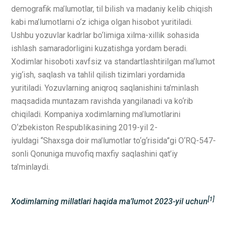
demografik ma’lumotlar, til bilish va madaniy kelib chiqish
kabi ma’lumotlarni o‘z ichiga olgan hisobot yuritiladi.
Ushbu yozuvlar kadrlar bo‘limiga xilma-xillik sohasida
ishlash samaradorligini kuzatishga yordam beradi.
Xodimlar hisoboti xavfsiz va standartlashtirilgan ma’lumot
yig‘ish, saqlash va tahlil qilish tizimlari yordamida
yuritiladi. Yozuvlarning aniqroq saqlanishini ta’minlash
maqsadida muntazam ravishda yangilanadi va ko‘rib
chiqiladi. Kompaniya xodimlarning ma’lumotlarini
O‘zbekiston Respublikasining 2019-yil 2-
iyuldagi “Shaxsga doir ma’lumotlar to‘g‘risida”gi O‘RQ-547-
sonli Qonuniga muvofiq maxfiy saqlashini qat’iy
ta’minlaydi.
[1]
Xodimlarning millatlari haqida ma’lumot 2023-yil uchun