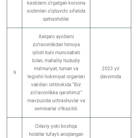
kasblarni o‘rgatgan korxona
xodimlari o‘qituvchi sifatida
qatnashdilar.
Xalqaro ayollarni
zo‘ravonlikdan himoya
qilish kuni munosabati
bilan, mahalliy hududiy
ma’muriyat, tuman va
2023 yil
9
tegishli hokimiyat organlari
davomida
vakillari ishtirokida “Biz
zo‘ravonlikka qarshimiz”
mavzusida uchrashuvlar va
seminarlar o‘tkazildi.
Oilaviy yoki boshqa
holatlar tufayli aniqlangan