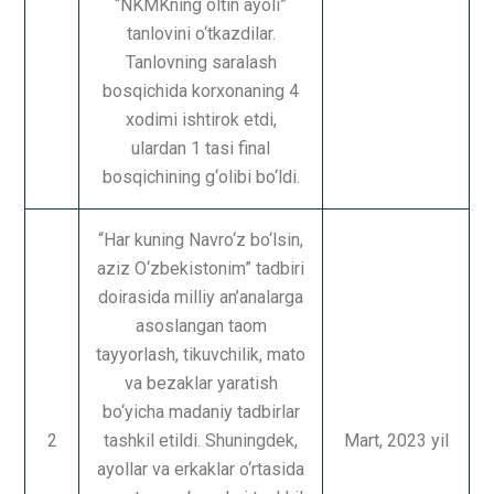
“NKMKning oltin ayoli”
tanlovini o‘tkazdilar.
Tanlovning saralash
bosqichida korxonaning 4
xodimi ishtirok etdi,
ulardan 1 tasi final
bosqichining g‘olibi bo‘ldi.
“Har kuning Navro‘z bo‘lsin,
aziz O‘zbekistonim” tadbiri
doirasida milliy an’analarga
asoslangan taom
tayyorlash, tikuvchilik, mato
va bezaklar yaratish
bo‘yicha madaniy tadbirlar
2
tashkil etildi. Shuningdek,
Mart, 2023 yil
ayollar va erkaklar o‘rtasida