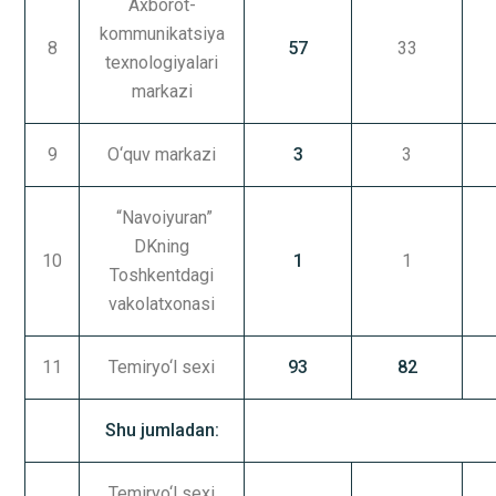
Axborot-
kommunikatsiya
8
57
33
texnologiyalari
markazi
9
O‘quv markazi
3
3
“Navoiyuran”
DKning
10
1
1
Toshkentdagi
vakolatxonasi
11
Temiryo‘l sexi
93
82
Shu jumladan:
Temiryo‘l sexi