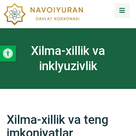
Open toolbar
Xilma-xillik va
inklyuzivlik
Xilma-xillik va teng
imkoniyatlar