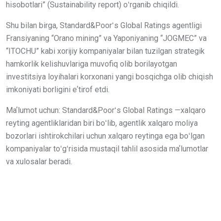
hisobotlari” (Sustainability report) oʻrganib chiqildi.
Shu bilan birga, Standard&Poorʻs Global Ratings agentligi
Fransiyaning “Orano mining” va Yaponiyaning “JOGMEC” va
“ITOCHU” kabi xorijiy kompaniyalar bilan tuzilgan strategik
hamkorlik kelishuvlariga muvofiq olib borilayotgan
investitsiya loyihalari korxonani yangi bosqichga olib chiqish
imkoniyati borligini eʼtirof etdi.
Maʼlumot uchun: Standard&Poorʻs Global Ratings —xalqaro
reyting agentliklaridan biri boʻlib, agentlik xalqaro moliya
bozorlari ishtirokchilari uchun xalqaro reytinga ega boʻlgan
kompaniyalar toʻgʻrisida mustaqil tahlil asosida maʼlumotlar
va xulosalar beradi.