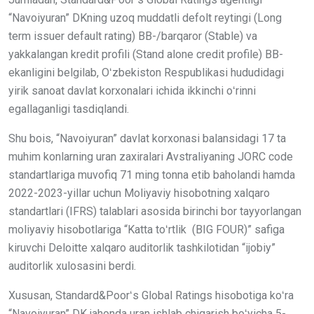
“Navoiyuran” DKning uzoq muddatli defolt reytingi (Long
term issuer default rating) BB-/barqaror (Stable) va
yakkalangan kredit profili (Stand alone credit profile) BB-
ekanligini belgilab, Oʻzbekiston Respublikasi hududidagi
yirik sanoat davlat korxonalari ichida ikkinchi oʻrinni
egallaganligi tasdiqlandi.
Shu bois, “Navoiyuran” davlat korxonasi balansidagi 17 ta
muhim konlarning uran zaxiralari Avstraliyaning JORC code
standartlariga muvofiq 71 ming tonna etib baholandi hamda
2022-2023-yillar uchun Moliyaviy hisobotning xalqaro
standartlari (IFRS) talablari asosida birinchi bor tayyorlangan
moliyaviy hisobotlariga “Katta toʻrtlik (BIG FOUR)” safiga
kiruvchi Deloitte xalqaro auditorlik tashkilotidan “ijobiy”
auditorlik xulosasini berdi.
Xususan, Standard&Poorʻs Global Ratings hisobotiga koʻra
“Navoiyuran” DK jahonda uran ishlab chiqarish boʻyicha 5-