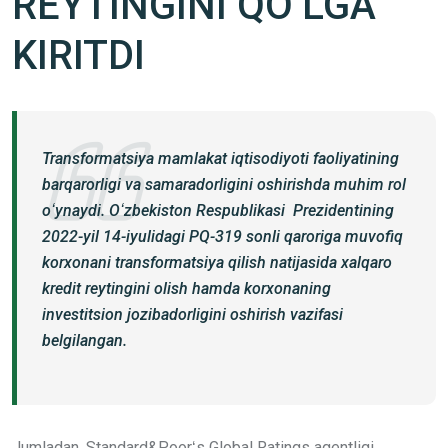
REYTINGINI QOʻLGA
KIRITDI
Transformatsiya mamlakat iqtisodiyoti faoliyatining
barqarorligi va samaradorligini oshirishda muhim rol
oʻynaydi. Oʻzbekiston Respublikasi Prezidentining
2022-yil 14-iyulidagi PQ-319 sonli qaroriga muvofiq
korxonani transformatsiya qilish natijasida xalqaro
kredit reytingini olish hamda korxonaning
investitsion jozibadorligini oshirish vazifasi
belgilangan.
Jumladan, Standard&Poorʻs Global Ratings agentligi