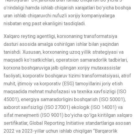
oʻrindaligi hamda ishlab chiqarish xarajatlari boʻyicha boshqa
uran ishlab chiqaruvchi nufuzli xorijiy kompaniyalarga
nisbatan eng past ekanligini tasdiqladi.
Xalqaro reyting agentligi, korxonaning transformatsiya
dasturi asosida amalga oshirilgan ishlar bilan yaqindan
tanishdi. Xususan, korxonaning uzoq yillik strategiyasi va
maqsadli koʻrsatkichlari, operatsion samaradorlik tadbirlari,
korxona boshqaruviga jalb qilingan xorijiy mutaxassislar
faoliyati, korporativ boshqaruv tizimi transformatsiyasi, atrof
muhit, ijtimoiy va korporativ (ESG) tamoyillarini joriy etish
maqsadida mehnat muhofazasi va texnika xavfsizligi (ISO
45001), energiya samaradorligini boshqarish (ISO 50001),
axborot xavfsizligi (ISO 27001) ekologik (ISO 14001) va
sifat menejmenti (ISO 9001) boʻyicha qoʻlga kiritilgan xalqaro
sertifikatlar, Global Reporting Initiative standartlariga asosan
2022 va 2023-yillar uchun ishlab chiqilgan “Barqarorlik