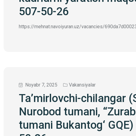
507-50-26
https://mehnat.navoiyuran.uz/vacancies/690da7d00023
Noyabr 7, 2025
Vakansiyalar
Ta’mirlovchi-сhilangar (
Nurobod tumani, “Zura
tumani Bukantog‘ GQE) 