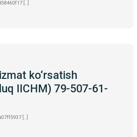
8460f17 [...]
izmat ko‘rsatish
uduq IICHM) 79-507-61-
7ff5937 [...]