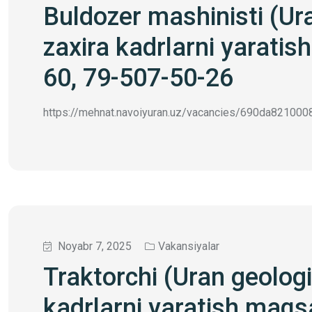
Buldozer mashinisti (Ur
zaxira kadrlarni yarati
60, 79-507-50-26
https://mehnat.navoiyuran.uz/vacancies/690da82100080
Noyabr 7, 2025
Vakansiyalar
Traktorchi (Uran geolog
kadrlarni yaratish maqs