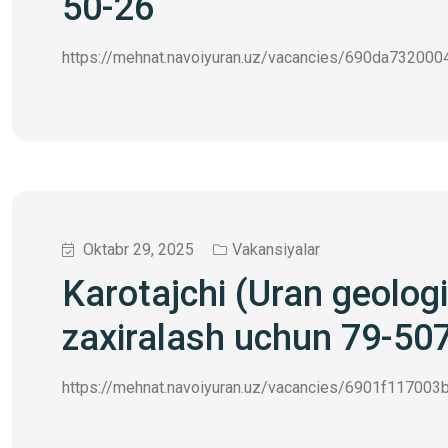
50-26
https://mehnat.navoiyuran.uz/vacancies/690da73200049
Oktabr 29, 2025
Vakansiyalar
Karotajchi (Uran geolog
zaxiralash uchun 79-50
https://mehnat.navoiyuran.uz/vacancies/6901f117003bc