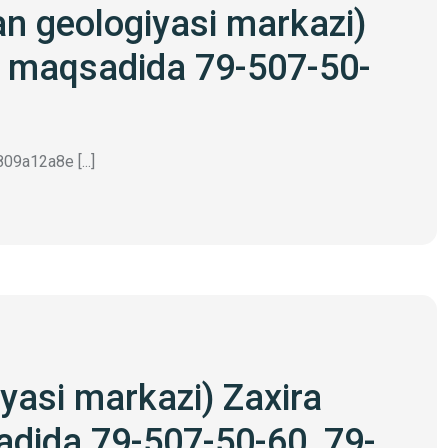
an geologiyasi markazi)
sh maqsadida 79-507-50-
9a12a8e [...]
iyasi markazi) Zaxira
adida 79-507-50-60, 79-