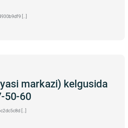
30b9df9 [...]
iyasi markazi) kelgusida
7-50-60
2dc5c8d [...]