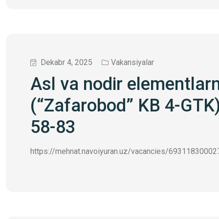
Dekabr 4, 2025
Vakansiyalar
Asl va nodir elementlarn
(“Zafarobod” KB 4-GTK)
58-83
https://mehnat.navoiyuran.uz/vacancies/6931183000277