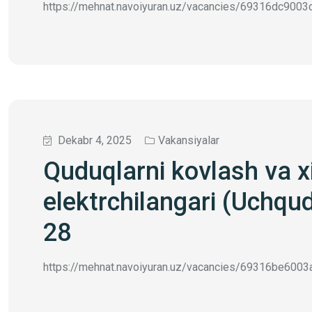
https://mehnat.navoiyuran.uz/vacancies/69316dc9003d5
Dekabr 4, 2025
Vakansiyalar
Quduqlarni kovlash va x
elektrchilangari (Uchq
28
https://mehnat.navoiyuran.uz/vacancies/69316be6003a0