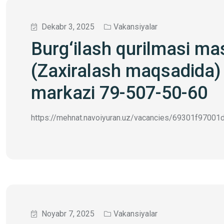
Dekabr 3, 2025
Vakansiyalar
Burg‘ilash qurilmasi ma
(Zaxiralash maqsadida) 
markazi 79-507-50-60
https://mehnat.navoiyuran.uz/vacancies/69301f97001db
Noyabr 7, 2025
Vakansiyalar