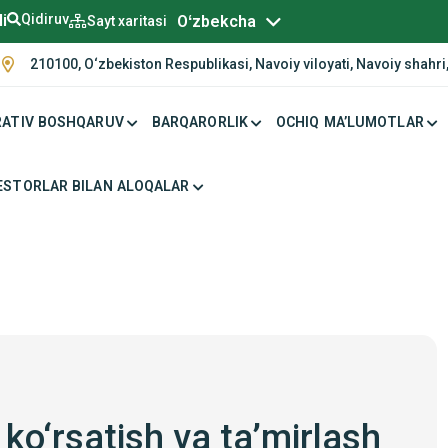
Русский
li
Qidiruv
Oʻzbekcha
Sayt xaritasi
210100, O‘zbekiston Respublikasi, Navoiy viloyati, Navoiy shahri,
ATIV BOSHQARUV
BARQARORLIK
OCHIQ MA’LUMOTLAR
ESTORLAR BILAN ALOQALAR
 ko‘rsatish va ta’mirlash