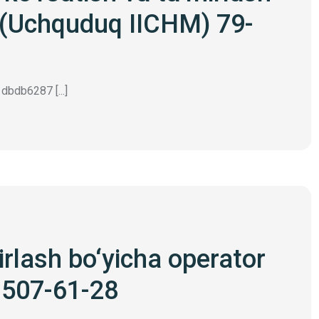
i (Uchquduq IICHM) 79-
bdb6287 [...]
irlash bo‘yicha operator
-507-61-28