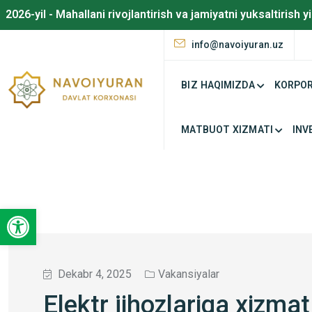
2026-yil - Mahallani rivojlantirish va jamiyatni yuksaltirish yi
info@navoiyuran.uz
BIZ HAQIMIZDA
KORPOR
MATBUOT XIZMATI
INV
Open toolbar
Dekabr 4, 2025
Vakansiyalar
Elektr jihozlariga xizmat