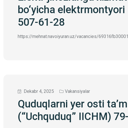
bo‘yicha elektrmontyor
507-61-28
https://mehnat.navoiyuran.uz/vacancies/69316fb30001d
Dekabr 4, 2025
Vakansiyalar
Quduqlarni yer osti ta’m
(“Uchquduq” IICHM) 79